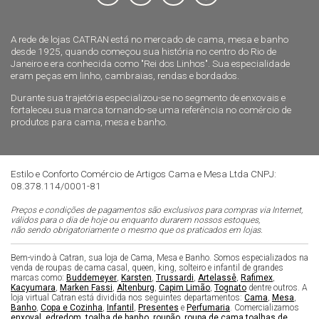
A rede de lojas CATRAN está no mercado de cama, mesa e banho
desde 1925, quando começou sua história no centro do Rio de
Janeiro e era conhecida como "Rei dos Linhos". Sua especialidade
eram peças em linho, cambraias, rendas e bordados.
Durante sua trajetória especializou-se no segmento de enxovais e
fortaleceu sua marca tornando-se uma referência no comércio de
produtos para cama, mesa e banho.
Estilo e Conforto Comércio de Artigos Cama e Mesa Ltda CNPJ:
08.378.114/0001-81
Preços e condições de pagamentos são exclusivos para compras via Internet,
válidos para o dia de hoje ou enquanto durarem nossos estoques,
não sendo obrigatoriamente o mesmo que os praticados em lojas.
Bem-vindo à Catran, sua loja de Cama, Mesa e Banho. Somos especializados na
venda de roupas de cama casal, queen, king, solteiro e infantil de grandes
marcas como:
Buddemeyer
,
Karsten
,
Trussardi
,
Artelassê
,
Rafimex
,
Kacyumara
,
Marken Fassi
,
Altenburg
,
Capim Limão
,
Tognato
dentre outros. A
loja virtual Catran está dividida nos seguintes departamentos:
Cama
,
Mesa
,
Banho
,
Copa e Cozinha
,
Infantil
,
Presentes
e
Perfumaria
. Comercializamos
enxoval
,
edredom
,
toalha de banho
,
roupão
,
roupa de cama
,
toalhas de