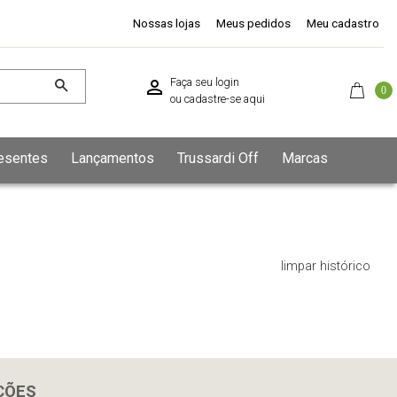
Nossas lojas
Meus pedidos
Meu cadastro
Faça seu login
0
ou
cadastre-se aqui
esentes
Lançamentos
Trussardi Off
Marcas
limpar histórico
ÇÕES