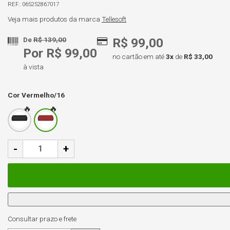
065252867017
Veja mais produtos da marca
Tellesoft
De
R$ 139,00
R$ 99,00
Por R$ 99,00
no cartão em até
3x
de
R$ 33,00
à vista
Cor
Vermelho/16
-
+
Consultar prazo e frete