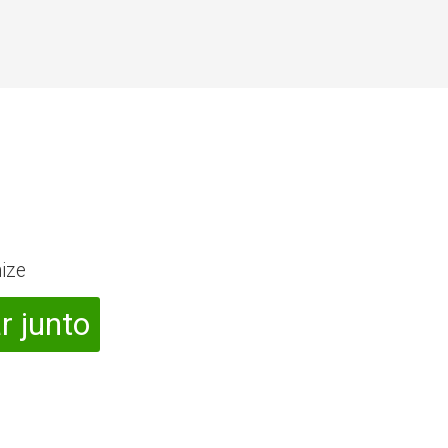
ize
r junto