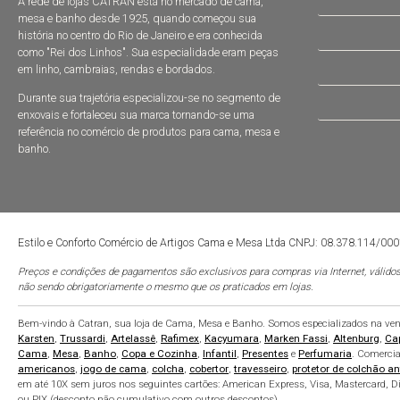
A rede de lojas CATRAN está no mercado de cama,
mesa e banho desde 1925, quando começou sua
história no centro do Rio de Janeiro e era conhecida
como "Rei dos Linhos". Sua especialidade eram peças
em linho, cambraias, rendas e bordados.
Durante sua trajetória especializou-se no segmento de
enxovais e fortaleceu sua marca tornando-se uma
referência no comércio de produtos para cama, mesa e
banho.
Estilo e Conforto Comércio de Artigos Cama e Mesa Ltda CNPJ: 08.378.114/00
Preços e condições de pagamentos são exclusivos para compras via Internet, válidos
não sendo obrigatoriamente o mesmo que os praticados em lojas.
Bem-vindo à Catran, sua loja de Cama, Mesa e Banho. Somos especializados na venda
Karsten
,
Trussardi
,
Artelassê
,
Rafimex
,
Kacyumara
,
Marken Fassi
,
Altenburg
,
Ca
Cama
,
Mesa
,
Banho
,
Copa e Cozinha
,
Infantil
,
Presentes
e
Perfumaria
. Comerci
americanos
,
jogo de cama
,
colcha
,
cobertor
,
travesseiro
,
protetor de colchão an
em até 10X sem juros nos seguintes cartões: American Express, Visa, Mastercard, Di
ou PIX (desconto não cumulativo com outros descontos).