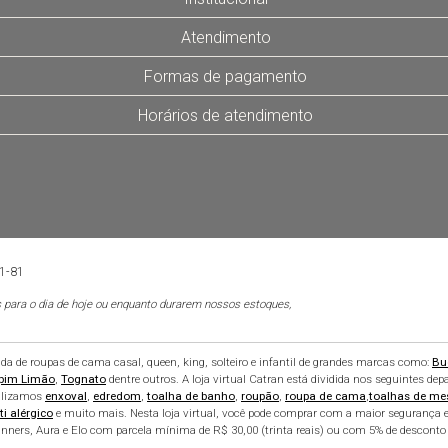
Atendimento
Formas de pagamento
Horários de atendimento
01-81
 para o dia de hoje ou enquanto durarem nossos estoques,
 de roupas de cama casal, queen, king, solteiro e infantil de grandes marcas como:
Bu
pim Limão
,
Tognato
dentre outros. A loja virtual Catran está dividida nos seguintes de
alizamos
enxoval
,
edredom
,
toalha de banho
,
roupão
,
roupa de cama
,
toalhas de me
ti alérgico
e muito mais. Nesta loja virtual, você pode comprar com a maior segurança e
nners, Aura e Elo com parcela mínima de R$ 30,00 (trinta reais) ou com 5% de desconto 