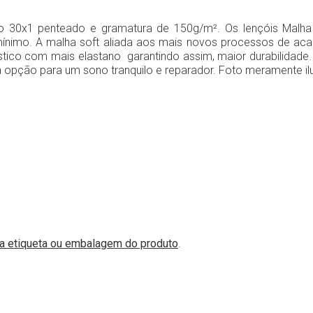
0x1 penteado e gramatura de 150g/m². Os lençóis Malha Soft
mínimo. A malha soft aliada aos mais novos processos de ac
ástico com mais elastano garantindo assim, maior durabilida
opção para um sono tranquilo e reparador. Foto meramente ilus
na etiqueta ou embalagem do produto
.