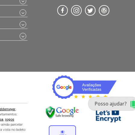
Fale com um especialista 
enxoval
ddemeyer
,
partamentos:
sa
,
jogos
 ainda parcelar
a vista no boleto