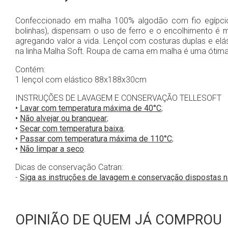
Confeccionado em malha 100% algodão com fio egípcio 3
bolinhas), dispensam o uso de ferro e o encolhimento é 
agregando valor a vida. Lençol com costuras duplas e el
na linha Malha Soft. Roupa de cama em malha é uma ótima 
Contém:
1 lençol com elástico 88x188x30cm
INSTRUÇÕES DE LAVAGEM E CONSERVAÇÃO TELLESOFT
•
Lavar com temperatura máxima de 40°C
;
•
Não alvejar ou branquear
;
•
Secar com temperatura baixa
;
•
Passar com temperatura máxima de 110°C
;
•
Não limpar a seco
.
Dicas de conservação Catran:
-
Siga as instruções de lavagem e conservação dispostas 
OPINIÃO DE QUEM JÁ COMPROU