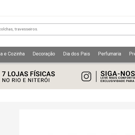
a e Cozinha
Decoração
Dia dos Pais
Perfumaria
Pr
Exibir todos
Fechar [×]