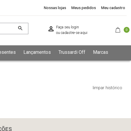
Nossas lojas
Meus pedidos
Meu cadastro
Faça seu login
0
ou
cadastre-se aqui
esentes
Lançamentos
Trussardi Off
Marcas
limpar histórico
ÇÕES