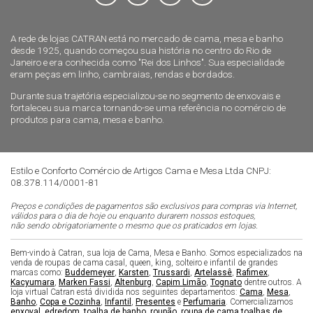
A rede de lojas CATRAN está no mercado de cama, mesa e banho
desde 1925, quando começou sua história no centro do Rio de
Janeiro e era conhecida como "Rei dos Linhos". Sua especialidade
eram peças em linho, cambraias, rendas e bordados.
Durante sua trajetória especializou-se no segmento de enxovais e
fortaleceu sua marca tornando-se uma referência no comércio de
produtos para cama, mesa e banho.
Estilo e Conforto Comércio de Artigos Cama e Mesa Ltda CNPJ:
08.378.114/0001-81
Preços e condições de pagamentos são exclusivos para compras via Internet,
válidos para o dia de hoje ou enquanto durarem nossos estoques,
não sendo obrigatoriamente o mesmo que os praticados em lojas.
Bem-vindo à Catran, sua loja de Cama, Mesa e Banho. Somos especializados na
venda de roupas de cama casal, queen, king, solteiro e infantil de grandes
marcas como:
Buddemeyer
,
Karsten
,
Trussardi
,
Artelassê
,
Rafimex
,
Kacyumara
,
Marken Fassi
,
Altenburg
,
Capim Limão
,
Tognato
dentre outros. A
loja virtual Catran está dividida nos seguintes departamentos:
Cama
,
Mesa
,
Banho
,
Copa e Cozinha
,
Infantil
,
Presentes
e
Perfumaria
. Comercializamos
enxoval
,
edredom
,
toalha de banho
,
roupão
,
roupa de cama
,
toalhas de