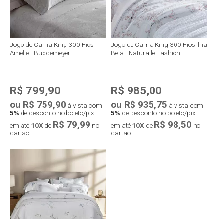
Jogo de Cama King 300 Fios
Jogo de Cama King 300 Fios Ilha
Amelie - Buddemeyer
Bela - Naturalle Fashion
R$ 799,90
R$ 985,00
ou R$ 759,90
ou R$ 935,75
à vista com
à vista com
5%
de desconto no boleto/pix
5%
de desconto no boleto/pix
R$ 79,99
R$ 98,50
em até
10X
de
no
em até
10X
de
no
cartão
cartão