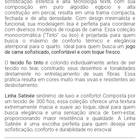
sofisticação estética e alta tecnologia têxtil, com sua
composição em puro algodão egípcio e alta
construção em percal,
resulta em uma trama compacta,
fechada e de alta densidade. Com design minimalista e
funcional, sua modelagem lisa é perfeita para coordenar
com diversos modelos de roupas de cama. Essa coleção
monocromática ("Tinto" ou liso) é projetada para quem
busca o máximo de conforto térmico e elegância
atemporal para o quarto. Ideal para quem busca um
jogo
de cama sofisticado, confortável e com toque fresco
.
O
tecido fio tinto
é colorido individualmente antes de ser
tecido no tear, construido seus desenhos e tonalidades
diretamente no entrelaçamento de suas fibras. Essa
prática resulta em cores muito mais vivas e resistentes ao
desbotamento.
Linha Satinée
sinônimo de luxo e conforto! Composta por
um tecido de 300 fios, essa coleção oferece uma textura
extremamente macia e suave ao toque, ideal para quem
busca elegância e uma sensação única de bem-estar,
proporcionando maior resistência e qualidade. A Linha
Satinée é uma escolha perfeita para quem deseja unir
sofisticação, conforto e durabilidade no enxoval.