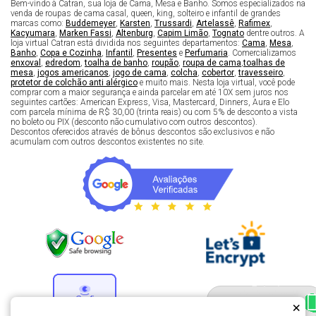
Bem-vindo à Catran, sua loja de Cama, Mesa e Banho. Somos especializados na
venda de roupas de cama casal, queen, king, solteiro e infantil de grandes
marcas como:
Buddemeyer
,
Karsten
,
Trussardi
,
Artelassê
,
Rafimex
,
Kacyumara
,
Marken Fassi
,
Altenburg
,
Capim Limão
,
Tognato
dentre outros. A
loja virtual Catran está dividida nos seguintes departamentos:
Cama
,
Mesa
,
Banho
,
Copa e Cozinha
,
Infantil
,
Presentes
e
Perfumaria
. Comercializamos
enxoval
,
edredom
,
toalha de banho
,
roupão
,
roupa de cama
,
toalhas de
mesa
,
jogos americanos
,
jogo de cama
,
colcha
,
cobertor
,
travesseiro
,
protetor de colchão anti alérgico
e muito mais. Nesta loja virtual, você pode
comprar com a maior segurança e ainda parcelar em até 10X sem juros nos
seguintes cartões: American Express, Visa, Mastercard, Dinners, Aura e Elo
com parcela mínima de R$ 30,00 (trinta reais) ou com 5% de desconto a vista
no boleto ou PIX (desconto não cumulativo com outros descontos).
Descontos oferecidos através de bônus descontos são exclusivos e não
acumulam com outros descontos existentes no site.
Fale com um especialista 
enxoval
×