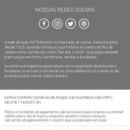
NOSSAS REDES SOCIAIS
A rede de lojas CATRAN está no mercado de cama, mesa e banho
desde 1925, quando começou sua história no centro do Rio de
Janeiro e era conhecida como "Rei dos Linhos". Sua especialidade
eram peças em linho, cambraias, rendas e bordados.
Durante sua trajetória especializou-se no segmento de enxovais e
fortaleceu sua marca tornando-se uma referência no comércio de
produtos para cama, mesa e banho.
Estilo e Conforto Comércio de Artigos Cama e Mesa Ltda CNPJ:
08.378.114/0001-81
Preços e condições de pagamentos são exclusivos para compras via Internet,
válidos para o dia de hoje ou enquanto durarem nossos estoques,
não sendo obrigatoriamente o mesmo que os praticados em lojas.