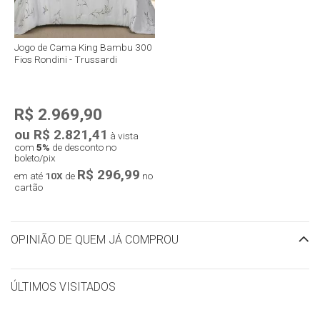
Jogo de Cama King Bambu 300
Fios Rondini - Trussardi
R$ 2.969,90
ou R$ 2.821,41
à vista
com
5%
de desconto no
boleto/pix
R$ 296,99
em até
10X
de
no
cartão
OPINIÃO DE QUEM JÁ COMPROU
ÚLTIMOS VISITADOS
limpar histórico