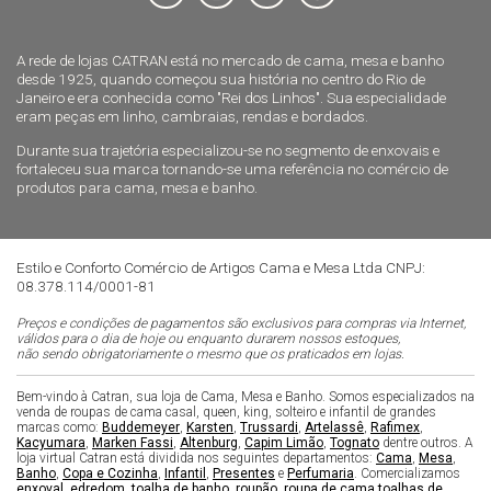
A rede de lojas CATRAN está no mercado de cama, mesa e banho
desde 1925, quando começou sua história no centro do Rio de
Janeiro e era conhecida como "Rei dos Linhos". Sua especialidade
eram peças em linho, cambraias, rendas e bordados.
Durante sua trajetória especializou-se no segmento de enxovais e
fortaleceu sua marca tornando-se uma referência no comércio de
produtos para cama, mesa e banho.
Estilo e Conforto Comércio de Artigos Cama e Mesa Ltda CNPJ:
08.378.114/0001-81
Preços e condições de pagamentos são exclusivos para compras via Internet,
válidos para o dia de hoje ou enquanto durarem nossos estoques,
não sendo obrigatoriamente o mesmo que os praticados em lojas.
Bem-vindo à Catran, sua loja de Cama, Mesa e Banho. Somos especializados na
venda de roupas de cama casal, queen, king, solteiro e infantil de grandes
marcas como:
Buddemeyer
,
Karsten
,
Trussardi
,
Artelassê
,
Rafimex
,
Kacyumara
,
Marken Fassi
,
Altenburg
,
Capim Limão
,
Tognato
dentre outros. A
loja virtual Catran está dividida nos seguintes departamentos:
Cama
,
Mesa
,
Banho
,
Copa e Cozinha
,
Infantil
,
Presentes
e
Perfumaria
. Comercializamos
enxoval
,
edredom
,
toalha de banho
,
roupão
,
roupa de cama
,
toalhas de