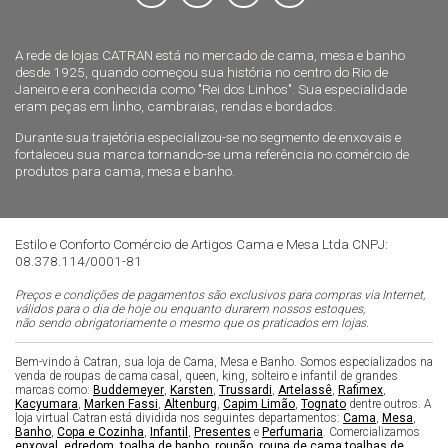
A rede de lojas CATRAN está no mercado de cama, mesa e banho
desde 1925, quando começou sua história no centro do Rio de
Janeiro e era conhecida como "Rei dos Linhos". Sua especialidade
eram peças em linho, cambraias, rendas e bordados.
Durante sua trajetória especializou-se no segmento de enxovais e
fortaleceu sua marca tornando-se uma referência no comércio de
produtos para cama, mesa e banho.
Estilo e Conforto Comércio de Artigos Cama e Mesa Ltda CNPJ:
08.378.114/0001-81
Preços e condições de pagamentos são exclusivos para compras via Internet,
válidos para o dia de hoje ou enquanto durarem nossos estoques,
não sendo obrigatoriamente o mesmo que os praticados em lojas.
Bem-vindo à Catran, sua loja de Cama, Mesa e Banho. Somos especializados na
venda de roupas de cama casal, queen, king, solteiro e infantil de grandes
marcas como:
Buddemeyer
,
Karsten
,
Trussardi
,
Artelassê
,
Rafimex
,
Kacyumara
,
Marken Fassi
,
Altenburg
,
Capim Limão
,
Tognato
dentre outros. A
loja virtual Catran está dividida nos seguintes departamentos:
Cama
,
Mesa
,
Banho
,
Copa e Cozinha
,
Infantil
,
Presentes
e
Perfumaria
. Comercializamos
enxoval
,
edredom
,
toalha de banho
,
roupão
,
roupa de cama
,
toalhas de