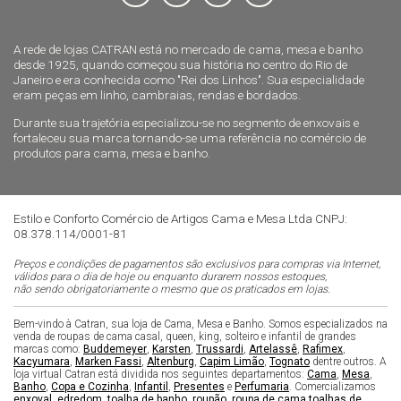
A rede de lojas CATRAN está no mercado de cama, mesa e banho
desde 1925, quando começou sua história no centro do Rio de
Janeiro e era conhecida como "Rei dos Linhos". Sua especialidade
eram peças em linho, cambraias, rendas e bordados.
Durante sua trajetória especializou-se no segmento de enxovais e
fortaleceu sua marca tornando-se uma referência no comércio de
produtos para cama, mesa e banho.
Estilo e Conforto Comércio de Artigos Cama e Mesa Ltda CNPJ:
08.378.114/0001-81
Preços e condições de pagamentos são exclusivos para compras via Internet,
válidos para o dia de hoje ou enquanto durarem nossos estoques,
não sendo obrigatoriamente o mesmo que os praticados em lojas.
Bem-vindo à Catran, sua loja de Cama, Mesa e Banho. Somos especializados na
venda de roupas de cama casal, queen, king, solteiro e infantil de grandes
marcas como:
Buddemeyer
,
Karsten
,
Trussardi
,
Artelassê
,
Rafimex
,
Kacyumara
,
Marken Fassi
,
Altenburg
,
Capim Limão
,
Tognato
dentre outros. A
loja virtual Catran está dividida nos seguintes departamentos:
Cama
,
Mesa
,
Banho
,
Copa e Cozinha
,
Infantil
,
Presentes
e
Perfumaria
. Comercializamos
enxoval
,
edredom
,
toalha de banho
,
roupão
,
roupa de cama
,
toalhas de