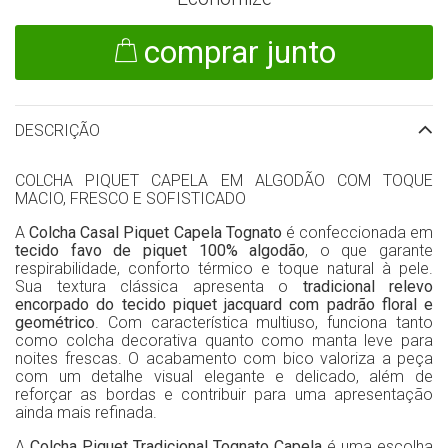
comprar junto
DESCRIÇÃO
COLCHA PIQUET CAPELA EM ALGODÃO COM TOQUE
MACIO, FRESCO E SOFISTICADO
A
Colcha Casal Piquet Capela Tognato
é confeccionada em
tecido favo de piquet 100% algodão
,
o que garante
respirabilidade, conforto térmico e toque natural à pele.
Sua textura clássica apresenta o
tradicional relevo
encorpado do tecido piquet jacquard com padrão floral e
geométrico
. Com característica multiuso, funciona tanto
como colcha decorativa quanto como manta leve para
noites frescas. O acabamento com bico valoriza a peça
com um detalhe visual elegante e delicado, além de
reforçar as bordas e contribuir para uma apresentação
ainda mais refinada.
A
Colcha Piquet Tradicional Tognato Capela
é uma escolha