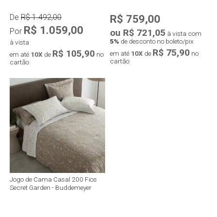
De
R$ 1.492,00
R$ 759,00
R$ 1.059,00
Por
ou R$ 721,05
à vista com
5%
de desconto no boleto/pix
à vista
R$ 75,90
R$ 105,90
em até
10X
de
no
em até
10X
de
no
cartão
cartão
Jogo de Cama Casal 200 Fios
Secret Garden - Buddemeyer