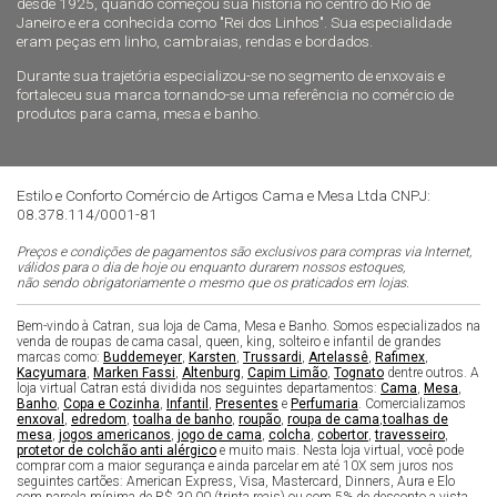
desde 1925, quando começou sua história no centro do Rio de
Janeiro e era conhecida como "Rei dos Linhos". Sua especialidade
eram peças em linho, cambraias, rendas e bordados.
Durante sua trajetória especializou-se no segmento de enxovais e
fortaleceu sua marca tornando-se uma referência no comércio de
produtos para cama, mesa e banho.
Estilo e Conforto Comércio de Artigos Cama e Mesa Ltda CNPJ:
08.378.114/0001-81
Preços e condições de pagamentos são exclusivos para compras via Internet,
válidos para o dia de hoje ou enquanto durarem nossos estoques,
não sendo obrigatoriamente o mesmo que os praticados em lojas.
Bem-vindo à Catran, sua loja de Cama, Mesa e Banho. Somos especializados na
venda de roupas de cama casal, queen, king, solteiro e infantil de grandes
marcas como:
Buddemeyer
,
Karsten
,
Trussardi
,
Artelassê
,
Rafimex
,
Kacyumara
,
Marken Fassi
,
Altenburg
,
Capim Limão
,
Tognato
dentre outros. A
loja virtual Catran está dividida nos seguintes departamentos:
Cama
,
Mesa
,
Banho
,
Copa e Cozinha
,
Infantil
,
Presentes
e
Perfumaria
. Comercializamos
enxoval
,
edredom
,
toalha de banho
,
roupão
,
roupa de cama
,
toalhas de
mesa
,
jogos americanos
,
jogo de cama
,
colcha
,
cobertor
,
travesseiro
,
protetor de colchão anti alérgico
e muito mais. Nesta loja virtual, você pode
comprar com a maior segurança e ainda parcelar em até 10X sem juros nos
seguintes cartões: American Express, Visa, Mastercard, Dinners, Aura e Elo
com parcela mínima de R$ 30,00 (trinta reais) ou com 5% de desconto a vista