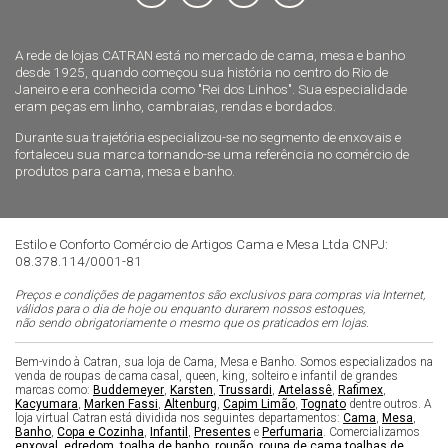
A rede de lojas CATRAN está no mercado de cama, mesa e banho
desde 1925, quando começou sua história no centro do Rio de
Janeiro e era conhecida como "Rei dos Linhos". Sua especialidade
eram peças em linho, cambraias, rendas e bordados.
Durante sua trajetória especializou-se no segmento de enxovais e
fortaleceu sua marca tornando-se uma referência no comércio de
produtos para cama, mesa e banho.
Estilo e Conforto Comércio de Artigos Cama e Mesa Ltda CNPJ:
08.378.114/0001-81
Preços e condições de pagamentos são exclusivos para compras via Internet,
válidos para o dia de hoje ou enquanto durarem nossos estoques,
não sendo obrigatoriamente o mesmo que os praticados em lojas.
Bem-vindo à Catran, sua loja de Cama, Mesa e Banho. Somos especializados na
venda de roupas de cama casal, queen, king, solteiro e infantil de grandes
marcas como:
Buddemeyer
,
Karsten
,
Trussardi
,
Artelassê
,
Rafimex
,
Kacyumara
,
Marken Fassi
,
Altenburg
,
Capim Limão
,
Tognato
dentre outros. A
loja virtual Catran está dividida nos seguintes departamentos:
Cama
,
Mesa
,
Banho
,
Copa e Cozinha
,
Infantil
,
Presentes
e
Perfumaria
. Comercializamos
enxoval
,
edredom
,
toalha de banho
,
roupão
,
roupa de cama
,
toalhas de