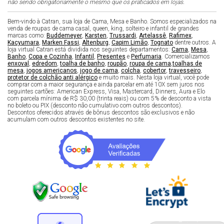
não sendo obrigatoriamente o mesmo que os praticados em lojas.
Bem-vindo à Catran, sua loja de Cama, Mesa e Banho. Somos especializados na
venda de roupas de cama casal, queen, king, solteiro e infantil de grandes
marcas como:
Buddemeyer
,
Karsten
,
Trussardi
,
Artelassê
,
Rafimex
,
Kacyumara
,
Marken Fassi
,
Altenburg
,
Capim Limão
,
Tognato
dentre outros. A
loja virtual Catran está dividida nos seguintes departamentos:
Cama
,
Mesa
,
Banho
,
Copa e Cozinha
,
Infantil
,
Presentes
e
Perfumaria
. Comercializamos
enxoval
,
edredom
,
toalha de banho
,
roupão
,
roupa de cama
,
toalhas de
mesa
,
jogos americanos
,
jogo de cama
,
colcha
,
cobertor
,
travesseiro
,
protetor de colchão anti alérgico
e muito mais. Nesta loja virtual, você pode
comprar com a maior segurança e ainda parcelar em até 10X sem juros nos
seguintes cartões: American Express, Visa, Mastercard, Dinners, Aura e Elo
com parcela mínima de R$ 30,00 (trinta reais) ou com 5% de desconto a vista
no boleto ou PIX (desconto não cumulativo com outros descontos).
Descontos oferecidos através de bônus descontos são exclusivos e não
acumulam com outros descontos existentes no site.