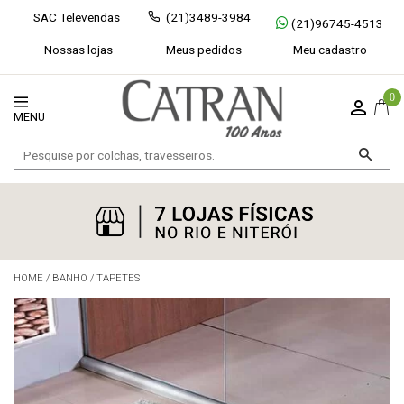
SAC Televendas
(21)3489-3984
(21)96745-4513
Nossas lojas
Meus pedidos
Meu cadastro
0
HOME
/
BANHO
/
TAPETES
Exibir todos
Fechar [×]