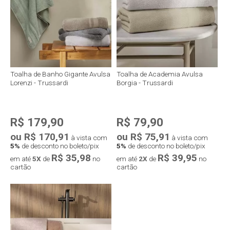
Toalha de Banho Gigante Avulsa
Toalha de Academia Avulsa
Lorenzi - Trussardi
Borgia - Trussardi
R$ 179,90
R$ 79,90
ou R$ 170,91
ou R$ 75,91
à vista com
à vista com
5%
de desconto no boleto/pix
5%
de desconto no boleto/pix
R$ 35,98
R$ 39,95
em até
5X
de
no
em até
2X
de
no
cartão
cartão