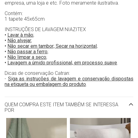
empresa, uma loja e etc. Foto meramente ilustrativa.
Contém:
1 tapete 45x65cm
INSTRUÇÕES DE LAVAGEM NIAZITEX
•
Lavar à mão
;
•
Não alvejar
;
•
Não secar em tambor; Secar na horizontal
;
•
Não passar a ferro
;
•
Não limpar a seco
;
•
Lavagem a úmido profissional, em processo suave
.
Dicas de conservação Catran:
-
Siga as instruções de lavagem e conservação dispostas
na etiqueta ou embalagem do produto
.
QUEM COMPRA ESTE ITEM TAMBÉM SE INTERESSA
POR