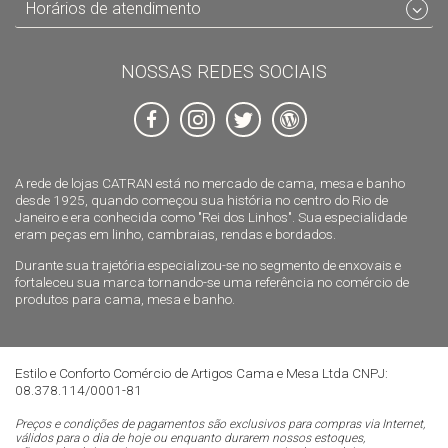
Horários de atendimento
NOSSAS REDES SOCIAIS
A rede de lojas CATRAN está no mercado de cama, mesa e banho
desde 1925, quando começou sua história no centro do Rio de
Janeiro e era conhecida como "Rei dos Linhos". Sua especialidade
eram peças em linho, cambraias, rendas e bordados.
Durante sua trajetória especializou-se no segmento de enxovais e
fortaleceu sua marca tornando-se uma referência no comércio de
produtos para cama, mesa e banho.
Estilo e Conforto Comércio de Artigos Cama e Mesa Ltda CNPJ:
08.378.114/0001-81
Preços e condições de pagamentos são exclusivos para compras via Internet,
válidos para o dia de hoje ou enquanto durarem nossos estoques,