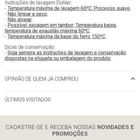
Instruções de lavagem Dohler:
-
Temperatura máxima de lavagem 60ºC; Processo suave
;
-
Não limpar a seco
;
-
Não alvejar
;
-
Possível secagem em tambor; Temperatura baixa,
temperatura de exaustão máxima 60ºC
;
-
Temperatura máxima da base do ferro 150ºC
.
Dicas de conservação:
-
Siga sempre as instruções de lavagem e conservação
dispostas na etiqueta ou embalagem do produto
.
OPINIÃO DE QUEM JÁ COMPROU
ÚLTIMOS VISITADOS
limpar histórico
CADASTRE-SE E RECEBA NOSSAS
NOVIDADES E
PROMOÇÕES