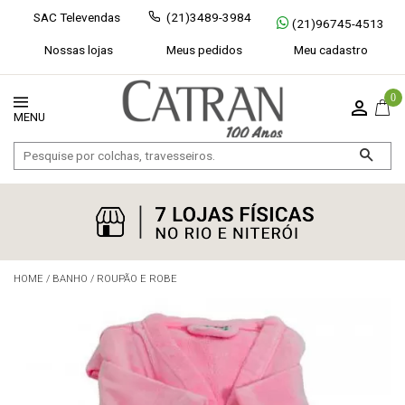
SAC Televendas
(21)3489-3984
(21)96745-4513
Nossas lojas
Meus pedidos
Meu cadastro
0
HOME
/
BANHO
/
ROUPÃO E ROBE
Exibir todos
Fechar [×]