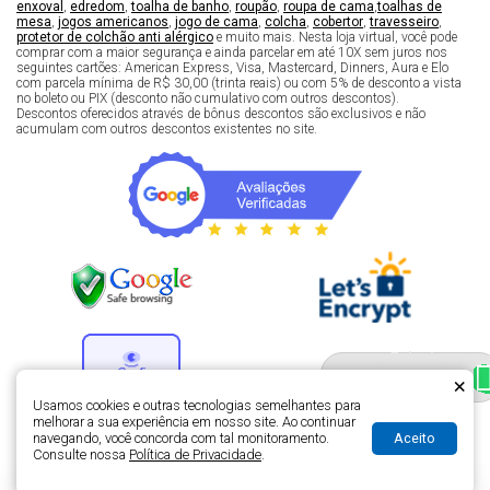
enxoval
,
edredom
,
toalha de banho
,
roupão
,
roupa de cama
,
toalhas de
mesa
,
jogos americanos
,
jogo de cama
,
colcha
,
cobertor
,
travesseiro
,
protetor de colchão anti alérgico
e muito mais. Nesta loja virtual, você pode
comprar com a maior segurança e ainda parcelar em até 10X sem juros nos
seguintes cartões: American Express, Visa, Mastercard, Dinners, Aura e Elo
com parcela mínima de R$ 30,00 (trinta reais) ou com 5% de desconto a vista
no boleto ou PIX (desconto não cumulativo com outros descontos).
Descontos oferecidos através de bônus descontos são exclusivos e não
acumulam com outros descontos existentes no site.
Fale com um especialista 
enxoval
×
Usamos cookies e outras tecnologias semelhantes para
melhorar a sua experiência em nosso site. Ao continuar
Aceito
navegando, você concorda com tal monitoramento.
Desenvolvimento de lojas virtuais -
H5 Web - Soluções em tecnologia da
Consulte nossa
Política de Privacidade
.
informação