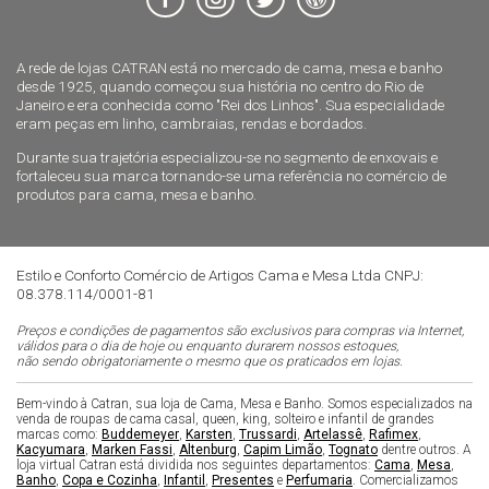
A rede de lojas CATRAN está no mercado de cama, mesa e banho
desde 1925, quando começou sua história no centro do Rio de
Janeiro e era conhecida como "Rei dos Linhos". Sua especialidade
eram peças em linho, cambraias, rendas e bordados.
Durante sua trajetória especializou-se no segmento de enxovais e
fortaleceu sua marca tornando-se uma referência no comércio de
produtos para cama, mesa e banho.
Estilo e Conforto Comércio de Artigos Cama e Mesa Ltda CNPJ:
08.378.114/0001-81
Preços e condições de pagamentos são exclusivos para compras via Internet,
válidos para o dia de hoje ou enquanto durarem nossos estoques,
não sendo obrigatoriamente o mesmo que os praticados em lojas.
Bem-vindo à Catran, sua loja de Cama, Mesa e Banho. Somos especializados na
venda de roupas de cama casal, queen, king, solteiro e infantil de grandes
marcas como:
Buddemeyer
,
Karsten
,
Trussardi
,
Artelassê
,
Rafimex
,
Kacyumara
,
Marken Fassi
,
Altenburg
,
Capim Limão
,
Tognato
dentre outros. A
loja virtual Catran está dividida nos seguintes departamentos:
Cama
,
Mesa
,
Banho
,
Copa e Cozinha
,
Infantil
,
Presentes
e
Perfumaria
. Comercializamos