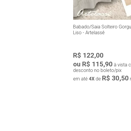
Babado/Saia Solteiro Gorgur
Liso - Artelassê
R$ 122,00
ou R$ 115,90
à vista
desconto no boleto/pix
R$ 30,50
em até
4X
de
Compra r