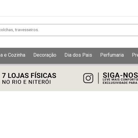
a e Cozinha
Decoração
Dia dos Pais
Perfumaria
Pr
Exibir todos
Fechar [×]