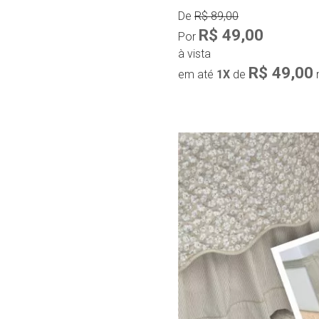
De
R$ 89,00
R$ 49,00
Por
à vista
R$ 49,00
em até
1X
de
Compra r