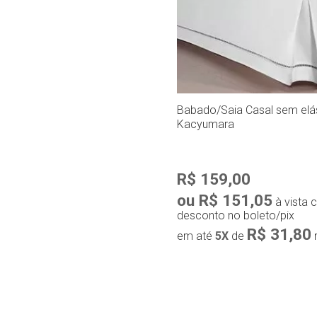
Babado/Saia Casal sem elás
Kacyumara
R$ 159,00
ou R$ 151,05
à vista
desconto no boleto/pix
R$ 31,80
em até
5X
de