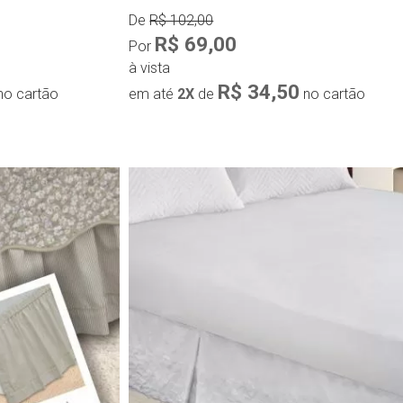
De
R$ 102,00
R$ 69,00
Por
à vista
R$ 34,50
no cartão
em até
2X
de
no cartão
ápida
Compra rápida