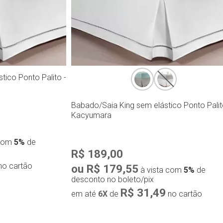
tico Ponto Palito -
Babado/Saia King sem elástico Ponto Palit
Kacyumara
 com
5%
de
R$ 189,00
no cartão
ou R$ 179,55
à vista com
5%
de
desconto no boleto/pix
R$ 31,49
em até
6X
de
no cartão