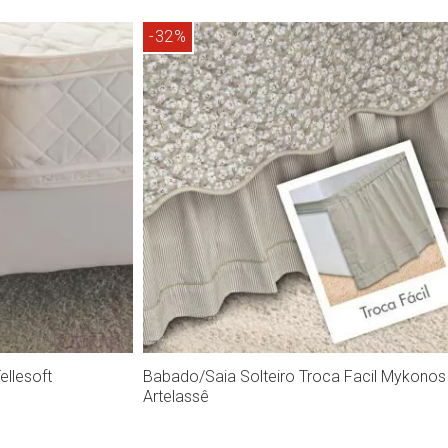
ápida
Compra rápida
-32%
ellesoft
Babado/Saia Solteiro Troca Facil Mykonos 
Artelassê