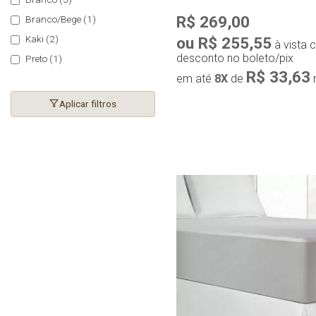
R$ 269,00
Branco/Bege
(1)
Kaki
(2)
ou R$ 255,55
à vista
desconto no boleto/pix
Preto
(1)
R$ 33,63
em até
8X
de
Aplicar filtros
Compra r