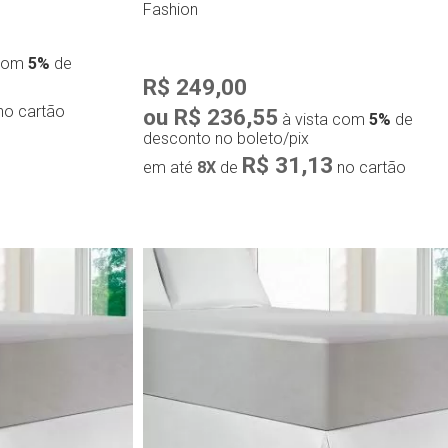
Fashion
 com
5%
de
R$ 249,00
no cartão
ou R$ 236,55
à vista com
5%
de
desconto no boleto/pix
R$ 31,13
em até
8X
de
no cartão
ápida
Compra rápida