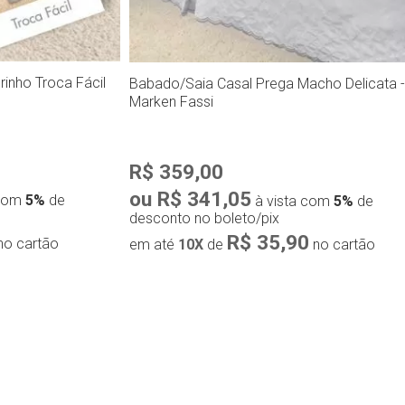
inho Troca Fácil
Babado/Saia Casal Prega Macho Delicata 
Marken Fassi
R$ 359,00
ou R$ 341,05
 com
5%
de
à vista com
5%
de
desconto no boleto/pix
R$ 35,90
no cartão
em até
10X
de
no cartão
ápida
Compra rápida