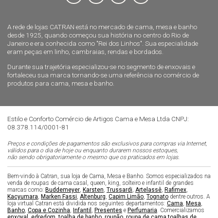
A rede de lojas CATRAN está no mercado de cama, mesa e banho
desde 1925, quando começou sua história no centro do Rio de
Janeiro e era conhecida como "Rei dos Linhos". Sua especialidade
eram peças em linho, cambraias, rendas e bordados.
Durante sua trajetória especializou-se no segmento de enxovais e
fortaleceu sua marca tornando-se uma referência no comércio de
produtos para cama, mesa e banho.
Estilo e Conforto Comércio de Artigos Cama e Mesa Ltda CNPJ:
08.378.114/0001-81
Preços e condições de pagamentos são exclusivos para compras via Internet,
válidos para o dia de hoje ou enquanto durarem nossos estoques,
não sendo obrigatoriamente o mesmo que os praticados em lojas.
Bem-vindo à Catran, sua loja de Cama, Mesa e Banho. Somos especializados na
venda de roupas de cama casal, queen, king, solteiro e infantil de grandes
marcas como:
Buddemeyer
,
Karsten
,
Trussardi
,
Artelassê
,
Rafimex
,
Kacyumara
,
Marken Fassi
,
Altenburg
,
Capim Limão
,
Tognato
dentre outros. A
loja virtual Catran está dividida nos seguintes departamentos:
Cama
,
Mesa
,
Banho
,
Copa e Cozinha
,
Infantil
,
Presentes
e
Perfumaria
. Comercializamos
enxoval
,
edredom
,
toalha de banho
,
roupão
,
roupa de cama
,
toalhas de