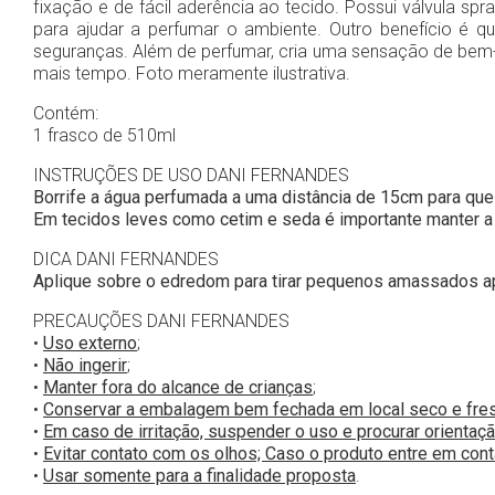
fixação e de fácil aderência ao tecido. Possui válvula sp
para ajudar a perfumar o ambiente. Outro benefício é 
seguranças. Além de perfumar, cria uma sensação de bem-e
mais tempo. Foto meramente ilustrativa.
Contém:
1 frasco de 510ml
INSTRUÇÕES DE USO DANI FERNANDES
Borrife a água perfumada a uma distância de 15cm para que
Em tecidos leves como cetim e seda é importante manter a 
DICA DANI FERNANDES
Aplique sobre o edredom para tirar pequenos amassados apó
PRECAUÇÕES DANI FERNANDES
•
Uso externo
;
•
Não ingerir
;
•
Manter fora do alcance de crianças
;
•
Conservar a embalagem bem fechada em local seco e fresc
•
Em caso de irritação, suspender o uso e procurar orientaç
•
Evitar contato com os olhos; Caso o produto entre em con
•
Usar somente para a finalidade proposta
.