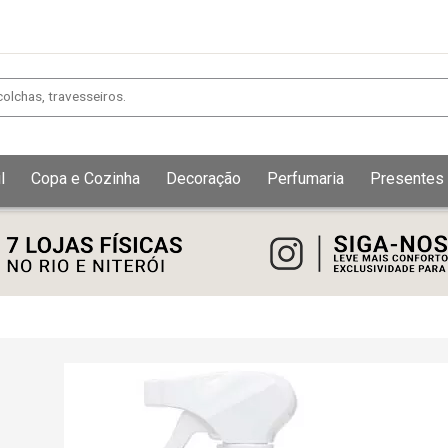
l
Copa e Cozinha
Decoração
Perfumaria
Presentes
Exibir todos
Fechar [×]