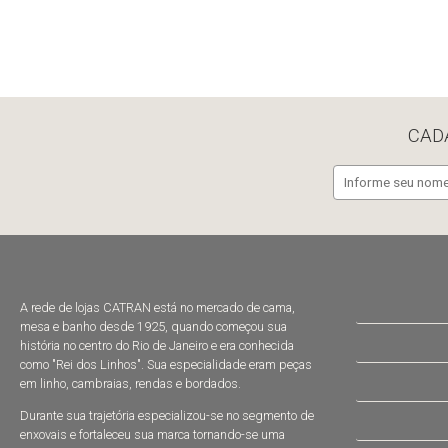
CAD
A rede de lojas CATRAN está no mercado de cama,
mesa e banho desde 1925, quando começou sua
história no centro do Rio de Janeiro e era conhecida
como "Rei dos Linhos". Sua especialidade eram peças
em linho, cambraias, rendas e bordados.
Durante sua trajetória especializou-se no segmento de
enxovais e fortaleceu sua marca tornando-se uma