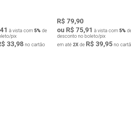
R$ 79,90
,41
ou R$ 75,91
à vista com
5%
de
à vista com
5%
d
leto/pix
desconto no boleto/pix
R$ 33,98
R$ 39,95
no cartão
em até
2X
de
no cart