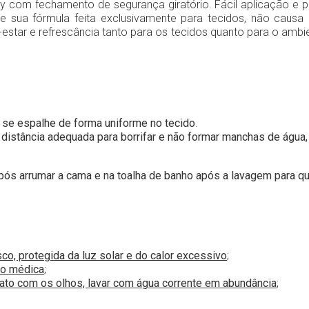
ray com fechamento de segurança giratório. Fácil aplicação e 
que sua fórmula feita exclusivamente para tecidos, não cau
star e refrescância tanto para os tecidos quanto para o ambi
 se espalhe de forma uniforme no tecido
.
distância adequada para borrifar e não formar manchas de água,
s arrumar a cama e na toalha de banho após a lavagem para que 
o, protegida da luz solar e do calor excessivo
;
ão médica
;
tato com os olhos, lavar com água corrente em abundância
;