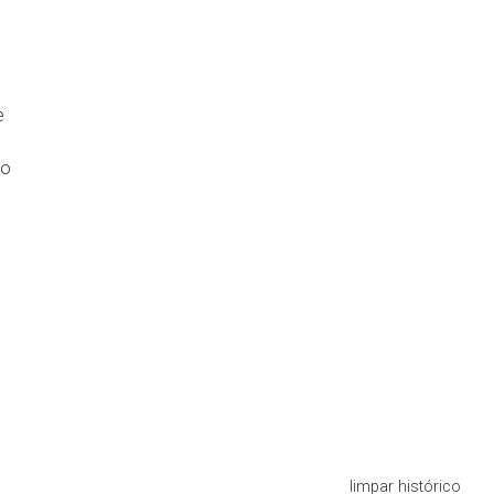
e
ão
limpar histórico