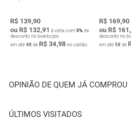
R$ 139,90
R$ 169,90
ou R$ 132,91
ou R$ 161
à vista com
5%
de
desconto no boleto/pix
desconto no bo
R$ 34,98
em até
4X
de
no cartão
em até
5X
de
OPINIÃO DE QUEM JÁ COMPROU
ÚLTIMOS VISITADOS