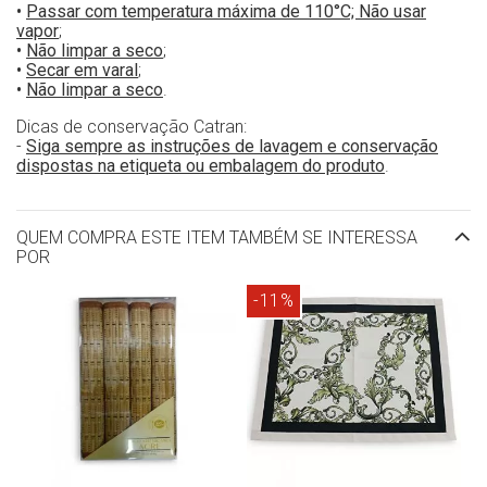
•
Passar com temperatura máxima de 110°C; Não usar
vapor
;
•
Não limpar a seco
;
•
Secar em varal
;
•
Não limpar a seco
.
Dicas de conservação Catran:
-
Siga sempre as instruções de lavagem e conservação
dispostas na etiqueta ou embalagem do produto
.
QUEM COMPRA ESTE ITEM TAMBÉM SE INTERESSA
POR
-11%