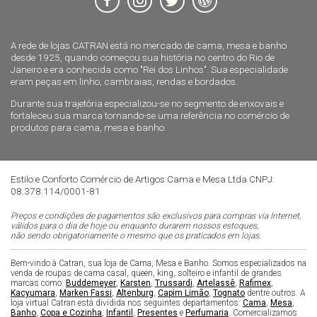
A rede de lojas CATRAN está no mercado de cama, mesa e banho
desde 1925, quando começou sua história no centro do Rio de
Janeiro e era conhecida como "Rei dos Linhos". Sua especialidade
eram peças em linho, cambraias, rendas e bordados.
Durante sua trajetória especializou-se no segmento de enxovais e
fortaleceu sua marca tornando-se uma referência no comércio de
produtos para cama, mesa e banho.
Estilo e Conforto Comércio de Artigos Cama e Mesa Ltda CNPJ:
08.378.114/0001-81
Preços e condições de pagamentos são exclusivos para compras via Internet,
válidos para o dia de hoje ou enquanto durarem nossos estoques,
não sendo obrigatoriamente o mesmo que os praticados em lojas.
Bem-vindo à Catran, sua loja de Cama, Mesa e Banho. Somos especializados na
venda de roupas de cama casal, queen, king, solteiro e infantil de grandes
marcas como:
Buddemeyer
,
Karsten
,
Trussardi
,
Artelassê
,
Rafimex
,
Kacyumara
,
Marken Fassi
,
Altenburg
,
Capim Limão
,
Tognato
dentre outros. A
loja virtual Catran está dividida nos seguintes departamentos:
Cama
,
Mesa
,
Banho
,
Copa e Cozinha
,
Infantil
,
Presentes
e
Perfumaria
. Comercializamos