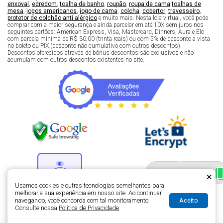
enxoval
,
edredom
,
toalha de banho
,
roupão
,
roupa de cama
,
toalhas de
mesa
,
jogos americanos
,
jogo de cama
,
colcha
,
cobertor
,
travesseiro
,
protetor de colchão anti alérgico
e muito mais. Nesta loja virtual, você pode
comprar com a maior segurança e ainda parcelar em até 10X sem juros nos
seguintes cartões: American Express, Visa, Mastercard, Dinners, Aura e Elo
com parcela mínima de R$ 30,00 (trinta reais) ou com 5% de desconto a vista
no boleto ou PIX (desconto não cumulativo com outros descontos).
Descontos oferecidos através de bônus descontos são exclusivos e não
acumulam com outros descontos existentes no site.
Fale com um especialista 
enxoval
×
Usamos cookies e outras tecnologias semelhantes para
melhorar a sua experiência em nosso site. Ao continuar
Aceito
navegando, você concorda com tal monitoramento.
Desenvolvimento de lojas virtuais -
H5 Web - Soluções em tecnologia da
Consulte nossa
Política de Privacidade
.
informação