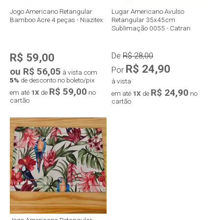
Jogo Americano Retangular
Lugar Americano Avulso
Bamboo Acre 4 peças - Niazitex
Retangular 35x45cm
Sublimação 0055 - Catran
R$ 59,00
De
R$ 28,00
R$ 24,90
Por
ou R$ 56,05
à vista com
5%
de desconto no boleto/pix
à vista
R$ 59,00
R$ 24,90
em até
1X
de
no
em até
1X
de
no
cartão
cartão
Jogo Americano Retangular