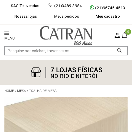
SAC Televendas
(21)3489-3984
(21)96745-4513
Nossas lojas
Meus pedidos
Meu cadastro
0
HOME
/
MESA
/
TOALHA DE MESA
Exibir todos
Fechar [×]