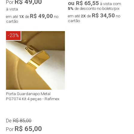
R$ 49,00
Por
ou R$ 65,55
à vista com
5%
de desconto no boleto/pix
à vista
R$ 34,50
R$ 49,00
em até
2X
de
no
em até
1X
de
no
cartão
cartão
-23%
Porta Guardanapo Metal
PG7074 Kit 4 peças - Rafimex
De
R$ 85,00
R$ 65,00
Por