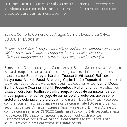
Durante sua trajetória especializou-se no segmento de enxovais e
fortaleceu sua marca tornando-se uma referência no comércio de
produtos para cama, mesa e banho.
Estilo e Conforto Comércio de Artigos Cama e Mesa Ltda CNPJ:
08.378.114/0001-81
Preços e condições de pagamentos são exclusivos para compras via Internet,
válidos para o dia de hoje ou enquanto durarem nossos estoques,
não sendo obrigatoriamente o mesmo que os praticados em lojas.
Bem-vindo à Catran, sua loja de Cama, Mesa e Banho. Somos especializados na
venda de roupas de cama casal, queen, king, solteiro e infantil de grandes
marcas como:
Buddemeyer
,
Karsten
,
Trussardi
,
Artelassê
,
Rafimex
,
Kacyumara
,
Marken Fassi
,
Altenburg
,
Capim Limão
,
Tognato
dentre outros. A
loja virtual Catran está dividida nos seguintes departamentos:
Cama
,
Mesa
,
Banho
,
Copa e Cozinha
,
Infantil
,
Presentes
e
Perfumaria
. Comercializamos
enxoval
,
edredom
,
toalha de banho
,
roupão
,
roupa de cama
,
toalhas de
mesa
,
jogos americanos
,
jogo de cama
,
colcha
,
cobertor
,
travesseiro
,
protetor de colchão anti alérgico
e muito mais. Nesta loja virtual, você pode
comprar com a maior segurança e ainda parcelar em até 10X sem juros nos
seguintes cartões: American Express, Visa, Mastercard, Dinners, Aura e Elo
com parcela mínima de R$ 30,00 (trinta reais) ou com 5% de desconto a vista
no boleto ou PIX (desconto não cumulativo com outros descontos).
Descontos oferecidos através de bônus descontos são exclusivos e não
acumulam com outros descontos existentes no site.