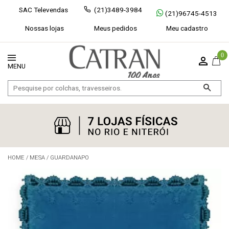
SAC Televendas
(21)3489-3984
(21)96745-4513
Nossas lojas
Meus pedidos
Meu cadastro
0
HOME
/
MESA
/
GUARDANAPO
Exibir todos
Fechar [×]