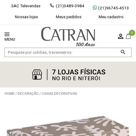
SAC Televendas
(21)3489-3984
(21)96745-4513
Nossas lojas
Meus pedidos
Meu cadastro
0
HOME
/
DECORAÇÃO
/
CAIXAS DECORATIVAS
Exibir todos
Fechar [×]