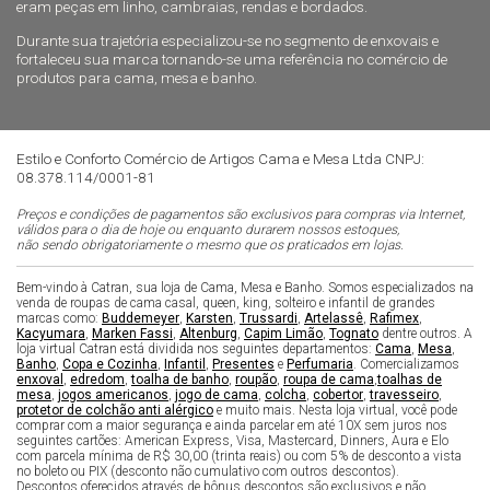
eram peças em linho, cambraias, rendas e bordados.
Durante sua trajetória especializou-se no segmento de enxovais e
fortaleceu sua marca tornando-se uma referência no comércio de
produtos para cama, mesa e banho.
Estilo e Conforto Comércio de Artigos Cama e Mesa Ltda CNPJ:
08.378.114/0001-81
Preços e condições de pagamentos são exclusivos para compras via Internet,
válidos para o dia de hoje ou enquanto durarem nossos estoques,
não sendo obrigatoriamente o mesmo que os praticados em lojas.
Bem-vindo à Catran, sua loja de Cama, Mesa e Banho. Somos especializados na
venda de roupas de cama casal, queen, king, solteiro e infantil de grandes
marcas como:
Buddemeyer
,
Karsten
,
Trussardi
,
Artelassê
,
Rafimex
,
Kacyumara
,
Marken Fassi
,
Altenburg
,
Capim Limão
,
Tognato
dentre outros. A
loja virtual Catran está dividida nos seguintes departamentos:
Cama
,
Mesa
,
Banho
,
Copa e Cozinha
,
Infantil
,
Presentes
e
Perfumaria
. Comercializamos
enxoval
,
edredom
,
toalha de banho
,
roupão
,
roupa de cama
,
toalhas de
mesa
,
jogos americanos
,
jogo de cama
,
colcha
,
cobertor
,
travesseiro
,
protetor de colchão anti alérgico
e muito mais. Nesta loja virtual, você pode
comprar com a maior segurança e ainda parcelar em até 10X sem juros nos
seguintes cartões: American Express, Visa, Mastercard, Dinners, Aura e Elo
com parcela mínima de R$ 30,00 (trinta reais) ou com 5% de desconto a vista
no boleto ou PIX (desconto não cumulativo com outros descontos).
Descontos oferecidos através de bônus descontos são exclusivos e não