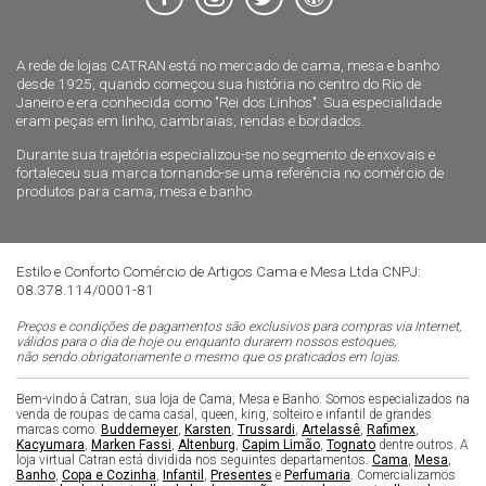
A rede de lojas CATRAN está no mercado de cama, mesa e banho
desde 1925, quando começou sua história no centro do Rio de
Janeiro e era conhecida como "Rei dos Linhos". Sua especialidade
eram peças em linho, cambraias, rendas e bordados.
Durante sua trajetória especializou-se no segmento de enxovais e
fortaleceu sua marca tornando-se uma referência no comércio de
produtos para cama, mesa e banho.
Estilo e Conforto Comércio de Artigos Cama e Mesa Ltda CNPJ:
08.378.114/0001-81
Preços e condições de pagamentos são exclusivos para compras via Internet,
válidos para o dia de hoje ou enquanto durarem nossos estoques,
não sendo obrigatoriamente o mesmo que os praticados em lojas.
Bem-vindo à Catran, sua loja de Cama, Mesa e Banho. Somos especializados na
venda de roupas de cama casal, queen, king, solteiro e infantil de grandes
marcas como:
Buddemeyer
,
Karsten
,
Trussardi
,
Artelassê
,
Rafimex
,
Kacyumara
,
Marken Fassi
,
Altenburg
,
Capim Limão
,
Tognato
dentre outros. A
loja virtual Catran está dividida nos seguintes departamentos:
Cama
,
Mesa
,
Banho
,
Copa e Cozinha
,
Infantil
,
Presentes
e
Perfumaria
. Comercializamos