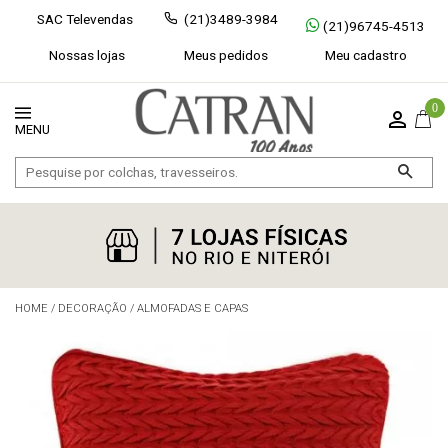
SAC Televendas
(21)3489-3984
(21)96745-4513
Nossas lojas
Meus pedidos
Meu cadastro
0
HOME
/
DECORAÇÃO
/
ALMOFADAS E CAPAS
Exibir todos
Fechar [×]