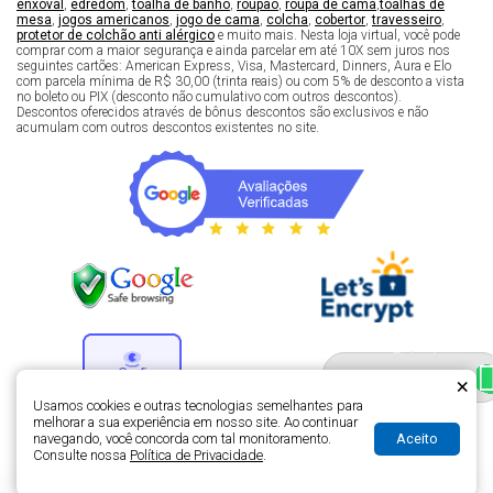
enxoval
,
edredom
,
toalha de banho
,
roupão
,
roupa de cama
,
toalhas de
mesa
,
jogos americanos
,
jogo de cama
,
colcha
,
cobertor
,
travesseiro
,
protetor de colchão anti alérgico
e muito mais. Nesta loja virtual, você pode
comprar com a maior segurança e ainda parcelar em até 10X sem juros nos
seguintes cartões: American Express, Visa, Mastercard, Dinners, Aura e Elo
com parcela mínima de R$ 30,00 (trinta reais) ou com 5% de desconto a vista
no boleto ou PIX (desconto não cumulativo com outros descontos).
Descontos oferecidos através de bônus descontos são exclusivos e não
acumulam com outros descontos existentes no site.
Fale com um especialista 
enxoval
×
Usamos cookies e outras tecnologias semelhantes para
melhorar a sua experiência em nosso site. Ao continuar
Aceito
navegando, você concorda com tal monitoramento.
Desenvolvimento de lojas virtuais -
H5 Web - Soluções em tecnologia da
Consulte nossa
Política de Privacidade
.
informação