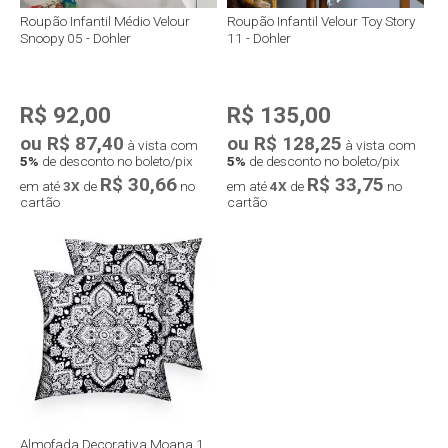
Roupão Infantil Médio Velour
Roupão Infantil Velour Toy Story
Snoopy 05 - Dohler
11 - Dohler
R$ 92,00
R$ 135,00
ou R$ 87,40
ou R$ 128,25
à vista com
à vista com
5%
de desconto no boleto/pix
5%
de desconto no boleto/pix
R$ 30,66
R$ 33,75
em até
3X
de
no
em até
4X
de
no
cartão
cartão
Almofada Decorativa Moana 1