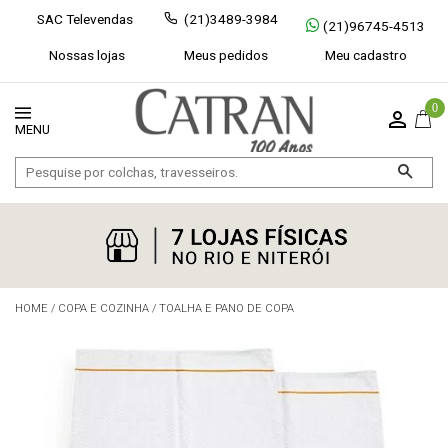
SAC Televendas
(21)3489-3984
(21)96745-4513
Nossas lojas
Meus pedidos
Meu cadastro
0
HOME
/
COPA E COZINHA
/
TOALHA E PANO DE COPA
Exibir todos
Fechar [×]