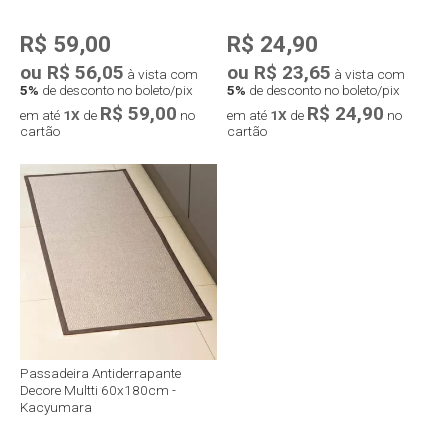
R$ 59,00
R$ 24,90
ou R$ 56,05
ou R$ 23,65
à vista com
à vista com
5%
de desconto no boleto/pix
5%
de desconto no boleto/pix
R$ 59,00
R$ 24,90
em até
1X
de
no
em até
1X
de
no
cartão
cartão
Passadeira Antiderrapante
Decore Multti 60x180cm -
Kacyumara