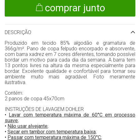
comprar junto
DESCRIÇÃO
Produzido em tecido 85% algodão e gramatura de
366g/m². Pano de copa felpudo encorpado e absorvente,
com barra xadrez em 7 cores diferentes, tornando possível
bordar um motivo para cada dia da semana. A barra tem
13 pontos livres na altura da mesma especialmente para
bordar. Excelente qualidade e confortável para tornar seu
ambiente muito mais agradável. Foto meramente
ilustrativa.
Contém:
2 panos de copa 45x70cm
INSTRUÇÕES DE LAVAGEM DOHLER
•
Lavar com temperatura máxima de 60°C em processo
suave
;
•
Não usar alvejante
;
•
Secar em tambor com temperatura baixa
;
•
Passar com temperatura máxima de 150°C
;