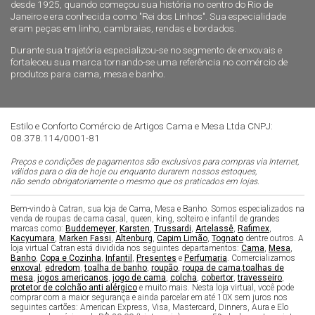
desde 1925, quando começou sua história no centro do Rio de
Janeiro e era conhecida como "Rei dos Linhos". Sua especialidade
eram peças em linho, cambraias, rendas e bordados.
Durante sua trajetória especializou-se no segmento de enxovais e
fortaleceu sua marca tornando-se uma referência no comércio de
produtos para cama, mesa e banho.
Estilo e Conforto Comércio de Artigos Cama e Mesa Ltda CNPJ:
08.378.114/0001-81
Preços e condições de pagamentos são exclusivos para compras via Internet,
válidos para o dia de hoje ou enquanto durarem nossos estoques,
não sendo obrigatoriamente o mesmo que os praticados em lojas.
Bem-vindo à Catran, sua loja de Cama, Mesa e Banho. Somos especializados na
venda de roupas de cama casal, queen, king, solteiro e infantil de grandes
marcas como:
Buddemeyer
,
Karsten
,
Trussardi
,
Artelassê
,
Rafimex
,
Kacyumara
,
Marken Fassi
,
Altenburg
,
Capim Limão
,
Tognato
dentre outros. A
loja virtual Catran está dividida nos seguintes departamentos:
Cama
,
Mesa
,
Banho
,
Copa e Cozinha
,
Infantil
,
Presentes
e
Perfumaria
. Comercializamos
enxoval
,
edredom
,
toalha de banho
,
roupão
,
roupa de cama
,
toalhas de
mesa
,
jogos americanos
,
jogo de cama
,
colcha
,
cobertor
,
travesseiro
,
protetor de colchão anti alérgico
e muito mais. Nesta loja virtual, você pode
comprar com a maior segurança e ainda parcelar em até 10X sem juros nos
seguintes cartões: American Express, Visa, Mastercard, Dinners, Aura e Elo