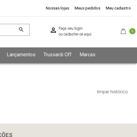
Nossas lojas
Meus pedidos
Meu cadastro
Faça seu login
0
ou
cadastre-se aqui
Lançamentos
Trussardi Off
Marcas
limpar histórico
ÇÕES