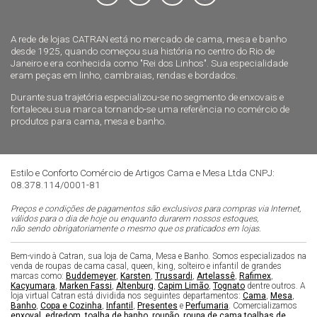
A rede de lojas CATRAN está no mercado de cama, mesa e banho
desde 1925, quando começou sua história no centro do Rio de
Janeiro e era conhecida como "Rei dos Linhos". Sua especialidade
eram peças em linho, cambraias, rendas e bordados.
Durante sua trajetória especializou-se no segmento de enxovais e
fortaleceu sua marca tornando-se uma referência no comércio de
produtos para cama, mesa e banho.
Estilo e Conforto Comércio de Artigos Cama e Mesa Ltda CNPJ:
08.378.114/0001-81
Preços e condições de pagamentos são exclusivos para compras via Internet,
válidos para o dia de hoje ou enquanto durarem nossos estoques,
não sendo obrigatoriamente o mesmo que os praticados em lojas.
Bem-vindo à Catran, sua loja de Cama, Mesa e Banho. Somos especializados na
venda de roupas de cama casal, queen, king, solteiro e infantil de grandes
marcas como:
Buddemeyer
,
Karsten
,
Trussardi
,
Artelassê
,
Rafimex
,
Kacyumara
,
Marken Fassi
,
Altenburg
,
Capim Limão
,
Tognato
dentre outros. A
loja virtual Catran está dividida nos seguintes departamentos:
Cama
,
Mesa
,
Banho
,
Copa e Cozinha
,
Infantil
,
Presentes
e
Perfumaria
. Comercializamos
enxoval
,
edredom
,
toalha de banho
,
roupão
,
roupa de cama
,
toalhas de