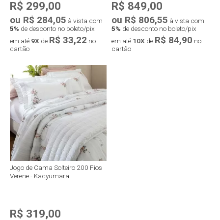
R$ 299,00
R$ 849,00
ou R$ 284,05
ou R$ 806,55
à vista com
à vista com
5%
de desconto no boleto/pix
5%
de desconto no boleto/pix
R$ 33,22
R$ 84,90
em até
9X
de
no
em até
10X
de
no
cartão
cartão
Jogo de Cama Solteiro 200 Fios
Verene - Kacyumara
R$ 319,00