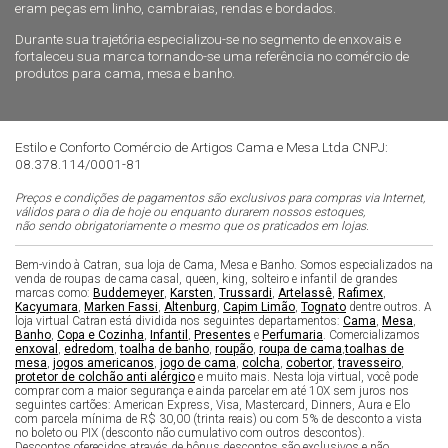
eram peças em linho, cambraias, rendas e bordados.
Durante sua trajetória especializou-se no segmento de enxovais e
fortaleceu sua marca tornando-se uma referência no comércio de
produtos para cama, mesa e banho.
Estilo e Conforto Comércio de Artigos Cama e Mesa Ltda CNPJ:
08.378.114/0001-81
Preços e condições de pagamentos são exclusivos para compras via Internet,
válidos para o dia de hoje ou enquanto durarem nossos estoques,
não sendo obrigatoriamente o mesmo que os praticados em lojas.
Bem-vindo à Catran, sua loja de Cama, Mesa e Banho. Somos especializados na
venda de roupas de cama casal, queen, king, solteiro e infantil de grandes
marcas como:
Buddemeyer
,
Karsten
,
Trussardi
,
Artelassê
,
Rafimex
,
Kacyumara
,
Marken Fassi
,
Altenburg
,
Capim Limão
,
Tognato
dentre outros. A
loja virtual Catran está dividida nos seguintes departamentos:
Cama
,
Mesa
,
Banho
,
Copa e Cozinha
,
Infantil
,
Presentes
e
Perfumaria
. Comercializamos
enxoval
,
edredom
,
toalha de banho
,
roupão
,
roupa de cama
,
toalhas de
mesa
,
jogos americanos
,
jogo de cama
,
colcha
,
cobertor
,
travesseiro
,
protetor de colchão anti alérgico
e muito mais. Nesta loja virtual, você pode
comprar com a maior segurança e ainda parcelar em até 10X sem juros nos
seguintes cartões: American Express, Visa, Mastercard, Dinners, Aura e Elo
com parcela mínima de R$ 30,00 (trinta reais) ou com 5% de desconto a vista
no boleto ou PIX (desconto não cumulativo com outros descontos).
Descontos oferecidos através de bônus descontos são exclusivos e não