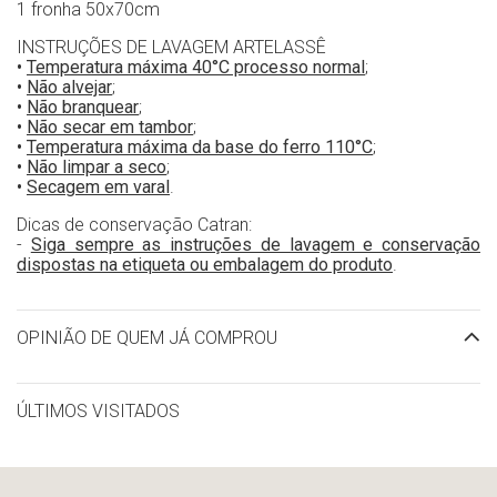
1 fronha 50x70cm
INSTRUÇÕES DE LAVAGEM ARTELASSÊ
•
Temperatura máxima 40°C processo normal
;
•
Não alvejar
;
•
Não branquear
;
•
Não secar em tambor
;
•
Temperatura máxima da base do ferro 110°C
;
•
Não limpar a seco
;
•
Secagem em varal
.
Dicas de conservação Catran:
-
Siga sempre as instruções de lavagem e conservação
dispostas na etiqueta ou embalagem do produto
.
OPINIÃO DE QUEM JÁ COMPROU
ÚLTIMOS VISITADOS
limpar histórico