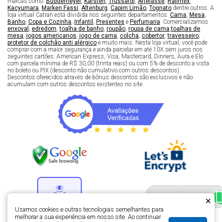
marcas como:
Buddemeyer
,
Karsten
,
Trussardi
,
Artelassê
,
Rafimex
,
Kacyumara
,
Marken Fassi
,
Altenburg
,
Capim Limão
,
Tognato
dentre outros. A
loja virtual Catran está dividida nos seguintes departamentos:
Cama
,
Mesa
,
Banho
,
Copa e Cozinha
,
Infantil
,
Presentes
e
Perfumaria
. Comercializamos
enxoval
,
edredom
,
toalha de banho
,
roupão
,
roupa de cama
,
toalhas de
mesa
,
jogos americanos
,
jogo de cama
,
colcha
,
cobertor
,
travesseiro
,
protetor de colchão anti alérgico
e muito mais. Nesta loja virtual, você pode
comprar com a maior segurança e ainda parcelar em até 10X sem juros nos
seguintes cartões: American Express, Visa, Mastercard, Dinners, Aura e Elo
com parcela mínima de R$ 30,00 (trinta reais) ou com 5% de desconto a vista
no boleto ou PIX (desconto não cumulativo com outros descontos).
Descontos oferecidos através de bônus descontos são exclusivos e não
acumulam com outros descontos existentes no site.
Fale com um especialista 
enxoval
×
Usamos cookies e outras tecnologias semelhantes para
melhorar a sua experiência em nosso site. Ao continuar