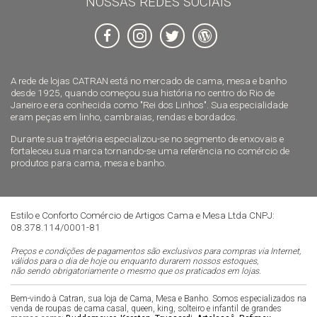
NOSSAS REDES SOCIAIS
A rede de lojas CATRAN está no mercado de cama, mesa e banho
desde 1925, quando começou sua história no centro do Rio de
Janeiro e era conhecida como "Rei dos Linhos". Sua especialidade
eram peças em linho, cambraias, rendas e bordados.
Durante sua trajetória especializou-se no segmento de enxovais e
fortaleceu sua marca tornando-se uma referência no comércio de
produtos para cama, mesa e banho.
Estilo e Conforto Comércio de Artigos Cama e Mesa Ltda CNPJ:
08.378.114/0001-81
Preços e condições de pagamentos são exclusivos para compras via Internet,
válidos para o dia de hoje ou enquanto durarem nossos estoques,
não sendo obrigatoriamente o mesmo que os praticados em lojas.
Bem-vindo à Catran, sua loja de Cama, Mesa e Banho. Somos especializados na
venda de roupas de cama casal, queen, king, solteiro e infantil de grandes