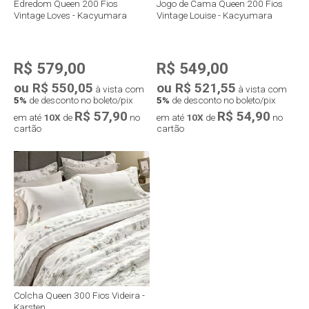
Edredom Queen 200 Fios
Jogo de Cama Queen 200 Fios
Vintage Loves - Kacyumara
Vintage Louise - Kacyumara
R$ 579,00
R$ 549,00
ou R$ 550,05
ou R$ 521,55
à vista com
à vista com
5%
de desconto no boleto/pix
5%
de desconto no boleto/pix
R$ 57,90
R$ 54,90
em até
10X
de
no
em até
10X
de
no
cartão
cartão
Colcha Queen 300 Fios Videira -
Karsten