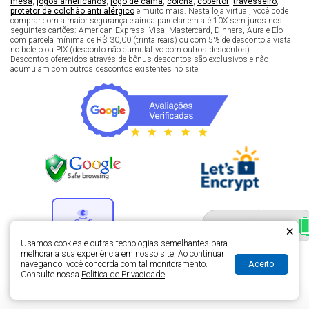
mesa
,
jogos americanos
,
jogo de cama
,
colcha
,
cobertor
,
travesseiro
,
protetor de colchão anti alérgico
e muito mais. Nesta loja virtual, você pode
comprar com a maior segurança e ainda parcelar em até 10X sem juros nos
seguintes cartões: American Express, Visa, Mastercard, Dinners, Aura e Elo
com parcela mínima de R$ 30,00 (trinta reais) ou com 5% de desconto a vista
no boleto ou PIX (desconto não cumulativo com outros descontos).
Descontos oferecidos através de bônus descontos são exclusivos e não
acumulam com outros descontos existentes no site.
Fale com um especialista 
enxoval
×
Usamos cookies e outras tecnologias semelhantes para
melhorar a sua experiência em nosso site. Ao continuar
Aceito
navegando, você concorda com tal monitoramento.
Desenvolvimento de lojas virtuais -
H5 Web - Soluções em tecnologia da
Consulte nossa
Política de Privacidade
.
informação