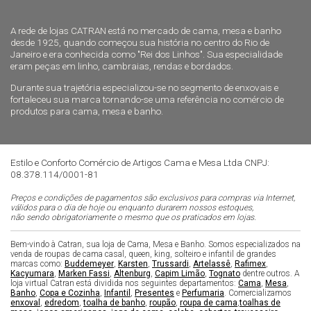
A rede de lojas CATRAN está no mercado de cama, mesa e banho
desde 1925, quando começou sua história no centro do Rio de
Janeiro e era conhecida como "Rei dos Linhos". Sua especialidade
eram peças em linho, cambraias, rendas e bordados.
Durante sua trajetória especializou-se no segmento de enxovais e
fortaleceu sua marca tornando-se uma referência no comércio de
produtos para cama, mesa e banho.
Estilo e Conforto Comércio de Artigos Cama e Mesa Ltda CNPJ:
08.378.114/0001-81
Preços e condições de pagamentos são exclusivos para compras via Internet,
válidos para o dia de hoje ou enquanto durarem nossos estoques,
não sendo obrigatoriamente o mesmo que os praticados em lojas.
Bem-vindo à Catran, sua loja de Cama, Mesa e Banho. Somos especializados na
venda de roupas de cama casal, queen, king, solteiro e infantil de grandes
marcas como:
Buddemeyer
,
Karsten
,
Trussardi
,
Artelassê
,
Rafimex
,
Kacyumara
,
Marken Fassi
,
Altenburg
,
Capim Limão
,
Tognato
dentre outros. A
loja virtual Catran está dividida nos seguintes departamentos:
Cama
,
Mesa
,
Banho
,
Copa e Cozinha
,
Infantil
,
Presentes
e
Perfumaria
. Comercializamos
enxoval
,
edredom
,
toalha de banho
,
roupão
,
roupa de cama
,
toalhas de