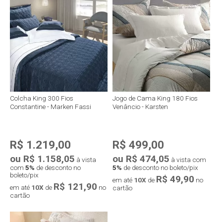
Colcha King 300 Fios
Jogo de Cama King 180 Fios
Constantine - Marken Fassi
Venâncio - Karsten
R$ 1.219,00
R$ 499,00
ou R$ 1.158,05
ou R$ 474,05
à vista
à vista com
com
5%
de desconto no
5%
de desconto no boleto/pix
boleto/pix
R$ 49,90
em até
10X
de
no
R$ 121,90
em até
10X
de
no
cartão
cartão