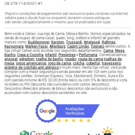
08.378.114/0001-81
Preços e condições de pagamentos são exclusivos para compras via Internet,
válidos para o dia de hoje ou enquanto durarem nossos estoques,
não sendo obrigatoriamente o mesmo que os praticados em lojas.
Bem-vindo à Catran, sua loja de Cama, Mesa e Banho. Somos especializados na
venda de roupas de cama casal, queen, king, solteiro e infantil de grandes
marcas como:
Buddemeyer
,
Karsten
,
Trussardi
,
Artelassê
,
Rafimex
,
Kacyumara
,
Marken Fassi
,
Altenburg
,
Capim Limão
,
Tognato
dentre outros. A
loja virtual Catran está dividida nos seguintes departamentos:
Cama
,
Mesa
,
Banho
,
Copa e Cozinha
,
Infantil
,
Presentes
e
Perfumaria
. Comercializamos
enxoval
,
edredom
,
toalha de banho
,
roupão
,
roupa de cama
,
toalhas de
mesa
,
jogos americanos
,
jogo de cama
,
colcha
,
cobertor
,
travesseiro
,
protetor de colchão anti alérgico
e muito mais. Nesta loja virtual, você pode
comprar com a maior segurança e ainda parcelar em até 10X sem juros nos
seguintes cartões: American Express, Visa, Mastercard, Dinners, Aura e Elo
com parcela mínima de R$ 30,00 (trinta reais) ou com 5% de desconto a vista
no boleto ou PIX (desconto não cumulativo com outros descontos).
Descontos oferecidos através de bônus descontos são exclusivos e não
acumulam com outros descontos existentes no site.