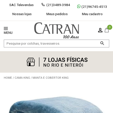
SAC Televendas
(21)3489-3984
(21)96745-4513
Nossas lojas
Meus pedidos
Meu cadastro
0
HOME
/
CAMA KING
/
MANTA E COBERTOR KING
Exibir todos
Fechar [×]