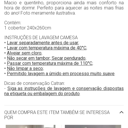
Macio e quentinho, proporciona ainda mais conforto na
hora de dormir. Perfeito para aquecer as noites mais frias
do ano! Foto meramente ilustrativa.
Contém:
1 cobertor 240x260cm
INSTRUÇÕES DE LAVAGEM CAMESA
•
Lavar separadamente antes de usar
;
•
Lavar com temperatura máxima de 40°C
;
•
Alvejar sem cloro
;
•
Não secar em tambor; Secar pendurado
;
•
Passar com temperatura máxima de 110°C
;
•
Não limpar a seco
;
•
Permitido lavagem a úmido em processo muito suave
.
Dicas de conservação Catran:
-
Siga as instruções de lavagem e conservação dispostas
na etiqueta ou embalagem do produto
.
QUEM COMPRA ESTE ITEM TAMBÉM SE INTERESSA
POR