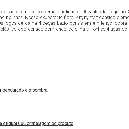
oduzidos em tecido percal acetinado 100% algodão egípcio, 
forme bolinhas. Nosso exuberante floral Virginy traz consigo e
Os jogos de cama 4 peças Lázio consistem em lençol dobra 
 de elástico coordenado com lençol de cima e fronhas 4 abas 
a.
r pendurado e à sombra
;
na etiqueta ou embalagem do produto
.