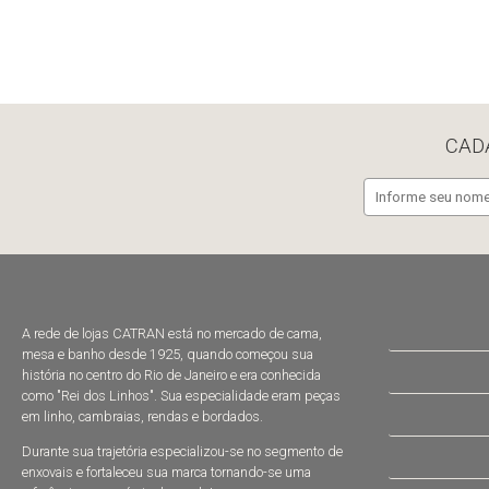
CAD
A rede de lojas CATRAN está no mercado de cama,
mesa e banho desde 1925, quando começou sua
história no centro do Rio de Janeiro e era conhecida
como "Rei dos Linhos". Sua especialidade eram peças
em linho, cambraias, rendas e bordados.
Durante sua trajetória especializou-se no segmento de
enxovais e fortaleceu sua marca tornando-se uma