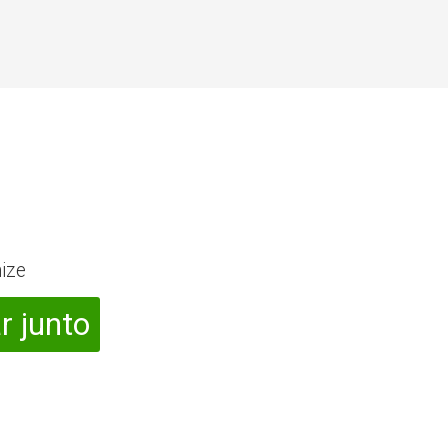
ize
r junto