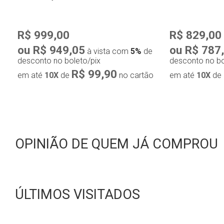
R$ 999,00
R$ 829,00
ou R$ 949,05
ou R$ 787
à vista com
5%
de
desconto no boleto/pix
desconto no bo
R$ 99,90
em até
10X
de
no cartão
em até
10X
de
OPINIÃO DE QUEM JÁ COMPROU
ÚLTIMOS VISITADOS