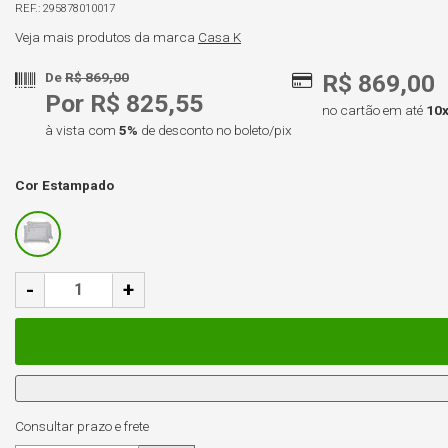
295878010017
Veja mais produtos da marca
Casa K
De
R$ 869,00
R$ 869,00
Por R$ 825,55
no cartão em até
10
à vista com
5%
de desconto no boleto/pix
Cor
Estampado
-
+
Consultar prazo e frete