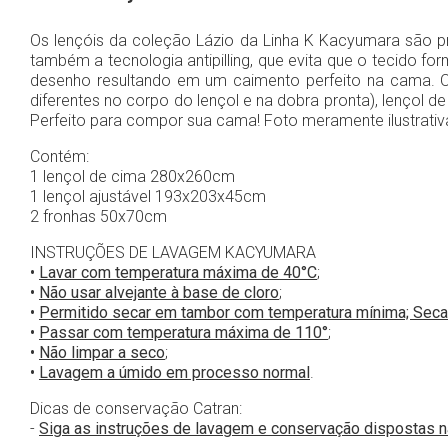
Os lençóis da coleção Lázio da Linha K Kacyumara são pr
também a tecnologia antipilling, que evita que o tecido 
desenho resultando em um caimento perfeito na cama. 
diferentes no corpo do lençol e na dobra pronta), lençol
Perfeito para compor sua cama! Foto meramente ilustrativ
Contém:
1 lençol de cima 280x260cm
1 lençol ajustável 193x203x45cm
2 fronhas 50x70cm
INSTRUÇÕES DE LAVAGEM KACYUMARA
•
Lavar com temperatura máxima de 40°C
;
•
Não usar alvejante à base de cloro
;
•
Permitido secar em tambor com temperatura mínima; Seca
•
Passar com temperatura máxima de 110°
;
•
Não limpar a seco
;
•
Lavagem a úmido em processo normal
.
Dicas de conservação Catran:
-
Siga as instruções de lavagem e conservação dispostas 