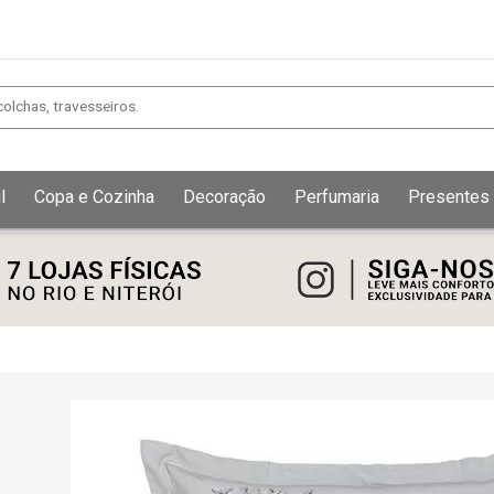
l
Copa e Cozinha
Decoração
Perfumaria
Presentes
Exibir todos
Fechar [×]