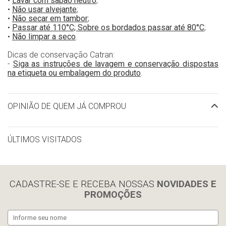
•
Lavar com sabão neutro
;
•
Não usar alvejante
;
•
Não secar em tambor
;
•
Passar até 110°C; Sobre os bordados passar até 80°C
;
•
Não limpar a seco
.
Dicas de conservação Catran:
-
Siga as instruções de lavagem e conservação dispostas
na etiqueta ou embalagem do produto
.
OPINIÃO DE QUEM JÁ COMPROU
ÚLTIMOS VISITADOS
limpar histórico
CADASTRE-SE E RECEBA NOSSAS
NOVIDADES E
PROMOÇÕES