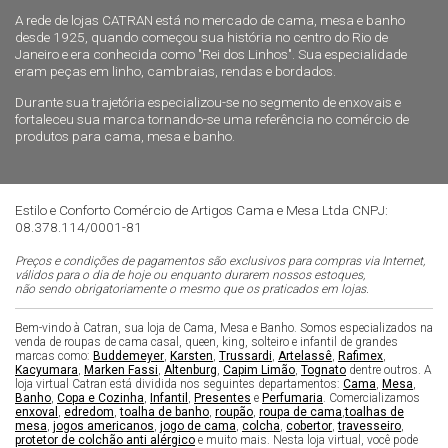
A rede de lojas CATRAN está no mercado de cama, mesa e banho
desde 1925, quando começou sua história no centro do Rio de
Janeiro e era conhecida como "Rei dos Linhos". Sua especialidade
eram peças em linho, cambraias, rendas e bordados.
Durante sua trajetória especializou-se no segmento de enxovais e
fortaleceu sua marca tornando-se uma referência no comércio de
produtos para cama, mesa e banho.
Estilo e Conforto Comércio de Artigos Cama e Mesa Ltda CNPJ:
08.378.114/0001-81
Preços e condições de pagamentos são exclusivos para compras via Internet,
válidos para o dia de hoje ou enquanto durarem nossos estoques,
não sendo obrigatoriamente o mesmo que os praticados em lojas.
Bem-vindo à Catran, sua loja de Cama, Mesa e Banho. Somos especializados na
venda de roupas de cama casal, queen, king, solteiro e infantil de grandes
marcas como:
Buddemeyer
,
Karsten
,
Trussardi
,
Artelassê
,
Rafimex
,
Kacyumara
,
Marken Fassi
,
Altenburg
,
Capim Limão
,
Tognato
dentre outros. A
loja virtual Catran está dividida nos seguintes departamentos:
Cama
,
Mesa
,
Banho
,
Copa e Cozinha
,
Infantil
,
Presentes
e
Perfumaria
. Comercializamos
enxoval
,
edredom
,
toalha de banho
,
roupão
,
roupa de cama
,
toalhas de
mesa
,
jogos americanos
,
jogo de cama
,
colcha
,
cobertor
,
travesseiro
,
protetor de colchão anti alérgico
e muito mais. Nesta loja virtual, você pode