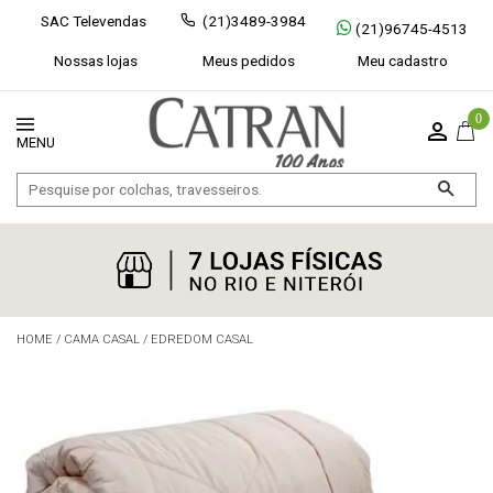
SAC Televendas
(21)3489-3984
(21)96745-4513
Nossas lojas
Meus pedidos
Meu cadastro
0
HOME
/
CAMA CASAL
/
EDREDOM CASAL
Exibir todos
Fechar [×]