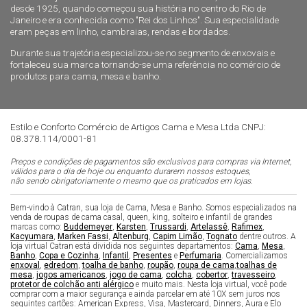
desde 1925, quando começou sua história no centro do Rio de
Janeiro e era conhecida como "Rei dos Linhos". Sua especialidade
eram peças em linho, cambraias, rendas e bordados.
Durante sua trajetória especializou-se no segmento de enxovais e
fortaleceu sua marca tornando-se uma referência no comércio de
produtos para cama, mesa e banho.
Estilo e Conforto Comércio de Artigos Cama e Mesa Ltda CNPJ:
08.378.114/0001-81
Preços e condições de pagamentos são exclusivos para compras via Internet,
válidos para o dia de hoje ou enquanto durarem nossos estoques,
não sendo obrigatoriamente o mesmo que os praticados em lojas.
Bem-vindo à Catran, sua loja de Cama, Mesa e Banho. Somos especializados na
venda de roupas de cama casal, queen, king, solteiro e infantil de grandes
marcas como:
Buddemeyer
,
Karsten
,
Trussardi
,
Artelassê
,
Rafimex
,
Kacyumara
,
Marken Fassi
,
Altenburg
,
Capim Limão
,
Tognato
dentre outros. A
loja virtual Catran está dividida nos seguintes departamentos:
Cama
,
Mesa
,
Banho
,
Copa e Cozinha
,
Infantil
,
Presentes
e
Perfumaria
. Comercializamos
enxoval
,
edredom
,
toalha de banho
,
roupão
,
roupa de cama
,
toalhas de
mesa
,
jogos americanos
,
jogo de cama
,
colcha
,
cobertor
,
travesseiro
,
protetor de colchão anti alérgico
e muito mais. Nesta loja virtual, você pode
comprar com a maior segurança e ainda parcelar em até 10X sem juros nos
seguintes cartões: American Express, Visa, Mastercard, Dinners, Aura e Elo