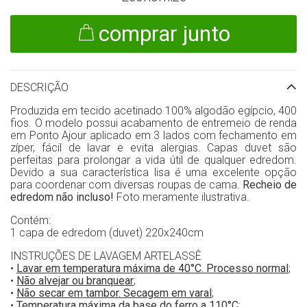
comprar junto
DESCRIÇÃO
Produzida em tecido acetinado 100% algodão egípcio, 400
fios. O modelo possui acabamento de entremeio de renda
em Ponto Ajour aplicado em 3 lados com fechamento em
zíper, fácil de lavar e evita alergias. Capas duvet são
perfeitas para prolongar a vida útil de qualquer edredom.
Devido a sua característica lisa é uma excelente opção
para coordenar com diversas roupas de cama.
Recheio de
edredom não incluso!
Foto meramente ilustrativa.
Contém:
1 capa de edredom (duvet) 220x240cm
INSTRUÇÕES DE LAVAGEM ARTELASSÊ
•
Lavar em temperatura máxima de 40°C. Processo normal
;
•
Não alvejar ou branquear
;
•
Não secar em tambor. Secagem em varal
;
•
Temperatura máxima da base do ferro a 110°C
;