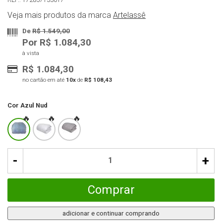
Veja mais produtos da marca
Artelassê
De
R$ 1.549,00
Por R$ 1.084,30
à vista
R$ 1.084,30
no cartão em até
10x
de
R$ 108,43
Cor
Azul Nud
-
+
Comprar
adicionar e continuar comprando