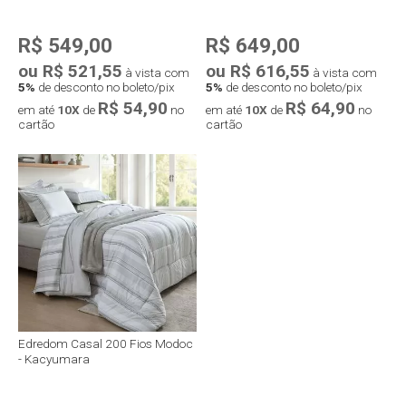
R$ 549,00
R$ 649,00
ou R$ 521,55
ou R$ 616,55
à vista com
à vista com
5%
de desconto no boleto/pix
5%
de desconto no boleto/pix
R$ 54,90
R$ 64,90
em até
10X
de
no
em até
10X
de
no
cartão
cartão
Edredom Casal 200 Fios Modoc
- Kacyumara