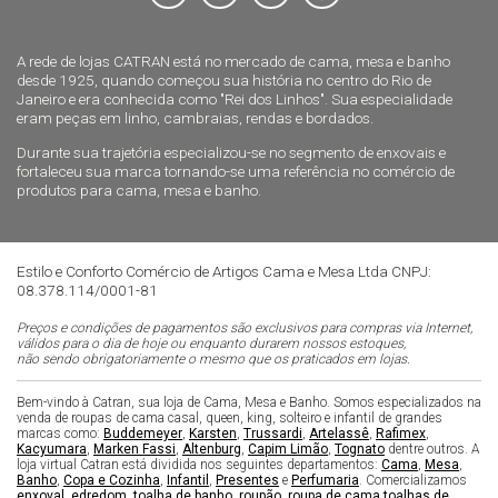
A rede de lojas CATRAN está no mercado de cama, mesa e banho
desde 1925, quando começou sua história no centro do Rio de
Janeiro e era conhecida como "Rei dos Linhos". Sua especialidade
eram peças em linho, cambraias, rendas e bordados.
Durante sua trajetória especializou-se no segmento de enxovais e
fortaleceu sua marca tornando-se uma referência no comércio de
produtos para cama, mesa e banho.
Estilo e Conforto Comércio de Artigos Cama e Mesa Ltda CNPJ:
08.378.114/0001-81
Preços e condições de pagamentos são exclusivos para compras via Internet,
válidos para o dia de hoje ou enquanto durarem nossos estoques,
não sendo obrigatoriamente o mesmo que os praticados em lojas.
Bem-vindo à Catran, sua loja de Cama, Mesa e Banho. Somos especializados na
venda de roupas de cama casal, queen, king, solteiro e infantil de grandes
marcas como:
Buddemeyer
,
Karsten
,
Trussardi
,
Artelassê
,
Rafimex
,
Kacyumara
,
Marken Fassi
,
Altenburg
,
Capim Limão
,
Tognato
dentre outros. A
loja virtual Catran está dividida nos seguintes departamentos:
Cama
,
Mesa
,
Banho
,
Copa e Cozinha
,
Infantil
,
Presentes
e
Perfumaria
. Comercializamos
enxoval
,
edredom
,
toalha de banho
,
roupão
,
roupa de cama
,
toalhas de