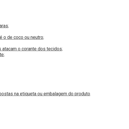
aras
;
é o de coco ou neutro
;
es atacam o corante dos tecidos
;
te
;
postas na etiqueta ou embalagem do produto
.