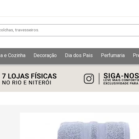
a e Cozinha
Decoração
Dia dos Pais
Perfumaria
Pr
Exibir todos
Fechar [×]