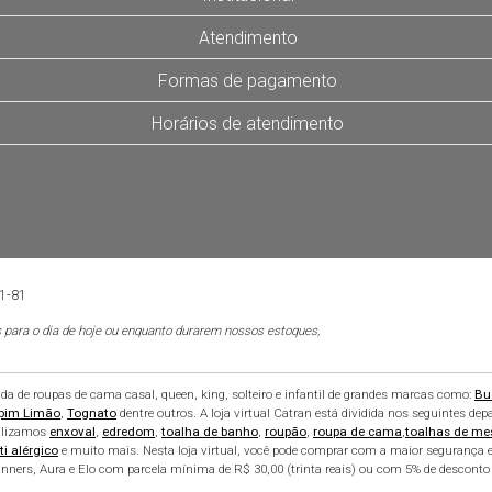
Atendimento
Formas de pagamento
Horários de atendimento
01-81
 para o dia de hoje ou enquanto durarem nossos estoques,
 de roupas de cama casal, queen, king, solteiro e infantil de grandes marcas como:
Bu
pim Limão
,
Tognato
dentre outros. A loja virtual Catran está dividida nos seguintes de
alizamos
enxoval
,
edredom
,
toalha de banho
,
roupão
,
roupa de cama
,
toalhas de me
ti alérgico
e muito mais. Nesta loja virtual, você pode comprar com a maior segurança e
nners, Aura e Elo com parcela mínima de R$ 30,00 (trinta reais) ou com 5% de desconto 