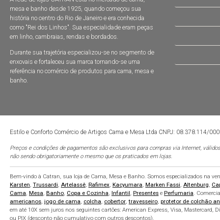
mesa e banho desde 1925, quando começou sua
história no centro do Rio de Janeiro e era conhecida
como "Rei dos Linhos". Sua especialidade eram peças
em linho, cambraias, rendas e bordados.
Durante sua trajetória especializou-se no segmento de
enxovais e fortaleceu sua marca tornando-se uma
referência no comércio de produtos para cama, mesa e
banho.
Estilo e Conforto Comércio de Artigos Cama e Mesa Ltda CNPJ: 08.378.114/00
Preços e condições de pagamentos são exclusivos para compras via Internet, válidos
não sendo obrigatoriamente o mesmo que os praticados em lojas.
Bem-vindo à Catran, sua loja de Cama, Mesa e Banho. Somos especializados na venda
Karsten
,
Trussardi
,
Artelassê
,
Rafimex
,
Kacyumara
,
Marken Fassi
,
Altenburg
,
Ca
Cama
,
Mesa
,
Banho
,
Copa e Cozinha
,
Infantil
,
Presentes
e
Perfumaria
. Comerci
americanos
,
jogo de cama
,
colcha
,
cobertor
,
travesseiro
,
protetor de colchão an
em até 10X sem juros nos seguintes cartões: American Express, Visa, Mastercard, Di
ou PIX (desconto não cumulativo com outros descontos).