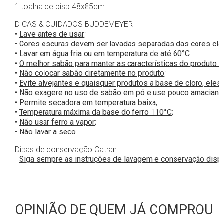
1 toalha de piso 48x85cm
DICAS & CUIDADOS BUDDEMEYER
•
Lave antes de usar
;
•
Cores escuras devem ser lavadas separadas das cores cl
•
Lavar em água fria ou em temperatura de até 60°
C
.
•
O melhor sabão para manter as características do produto 
•
Não colocar sabão diretamente no produto
;
•
Evite alvejantes e quaisquer produtos a base de cloro, el
•
Não exagere no uso de sabão em pó e use pouco amacian
•
Permite secadora em temperatura baixa
;
•
Temperatura máxima da base do ferro 110°C
;
•
Não usar ferro a vapor
;
•
Não lavar a seco
.
Dicas de conservação Catran:
-
Siga sempre as instruções de lavagem e conservação dis
OPINIÃO DE QUEM JÁ COMPROU