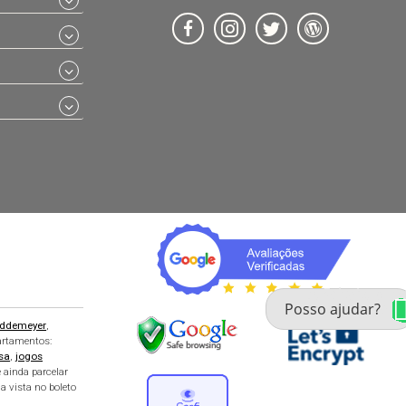
Fale com um especialista 
enxoval
ddemeyer
,
partamentos:
sa
,
jogos
 ainda parcelar
a vista no boleto