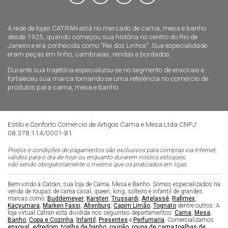
A rede de lojas CATRAN está no mercado de cama, mesa e banho
desde 1925, quando começou sua história no centro do Rio de
Janeiro e era conhecida como "Rei dos Linhos". Sua especialidade
eram peças em linho, cambraias, rendas e bordados.
Durante sua trajetória especializou-se no segmento de enxovais e
fortaleceu sua marca tornando-se uma referência no comércio de
produtos para cama, mesa e banho.
Estilo e Conforto Comércio de Artigos Cama e Mesa Ltda CNPJ:
08.378.114/0001-81
Preços e condições de pagamentos são exclusivos para compras via Internet,
válidos para o dia de hoje ou enquanto durarem nossos estoques,
não sendo obrigatoriamente o mesmo que os praticados em lojas.
Bem-vindo à Catran, sua loja de Cama, Mesa e Banho. Somos especializados na
venda de roupas de cama casal, queen, king, solteiro e infantil de grandes
marcas como:
Buddemeyer
,
Karsten
,
Trussardi
,
Artelassê
,
Rafimex
,
Kacyumara
,
Marken Fassi
,
Altenburg
,
Capim Limão
,
Tognato
dentre outros. A
loja virtual Catran está dividida nos seguintes departamentos:
Cama
,
Mesa
,
Banho
,
Copa e Cozinha
,
Infantil
,
Presentes
e
Perfumaria
. Comercializamos
enxoval
,
edredom
,
toalha de banho
,
roupão
,
roupa de cama
,
toalhas de