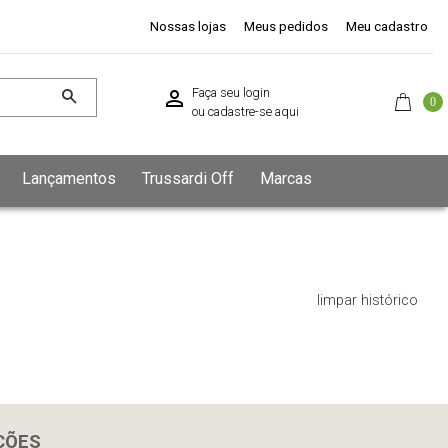
Nossas lojas
Meus pedidos
Meu cadastro
Faça seu login
0
ou
cadastre-se aqui
Lançamentos
Trussardi Off
Marcas
limpar histórico
ÇÕES