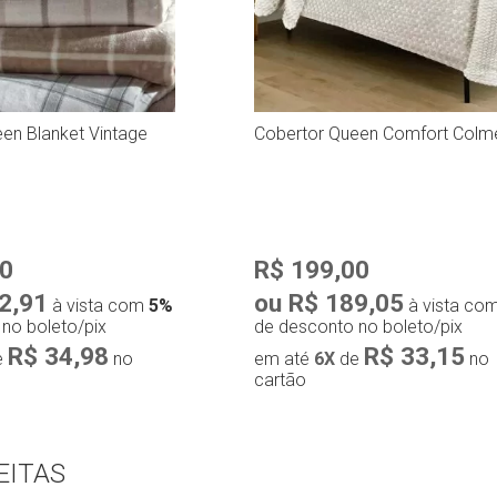
en Blanket Vintage
Cobertor Queen Comfort Colm
90
R$ 199,00
2,91
ou R$ 189,05
à vista com
5%
à vista co
no boleto/pix
de desconto no boleto/pix
R$ 34,98
R$ 33,15
e
no
em até
6X
de
no
cartão
EITAS
pra rápida
Compra rápida