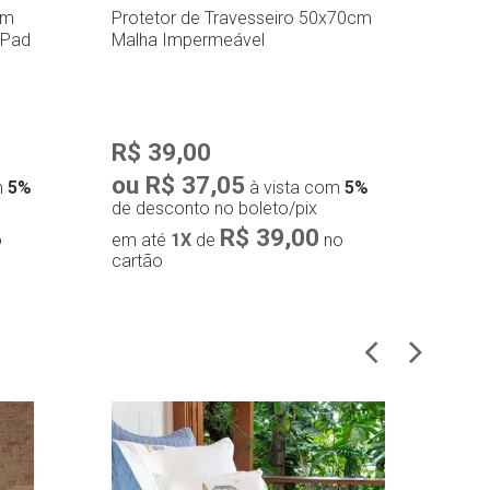
cm
Protetor de Travesseiro 50x70cm
Pro
 Pad
Malha Impermeável
Imp
R$ 39,00
R$
ou R$ 37,05
ou
m
5%
à vista com
5%
de desconto no boleto/pix
de 
R$ 39,00
o
em até
1X
de
no
em
cartão
car
Compra rápida