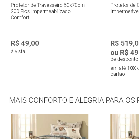
Protetor de Travesseiro 50x70cm
Protetor de
200 Fios Impermeabilizado
Impermeável 
Comfort
R$ 49,00
R$ 519,
à vista
ou R$ 49
de desconto 
em até
10X
cartão
Compra rápida
MAIS CONFORTO E ALEGRIA PARA OS
Com