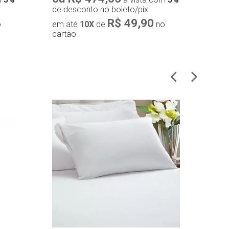
de desconto no boleto/pix
de 
R$ 49,90
o
em até
10X
de
no
em
cartão
car
Compra rápida