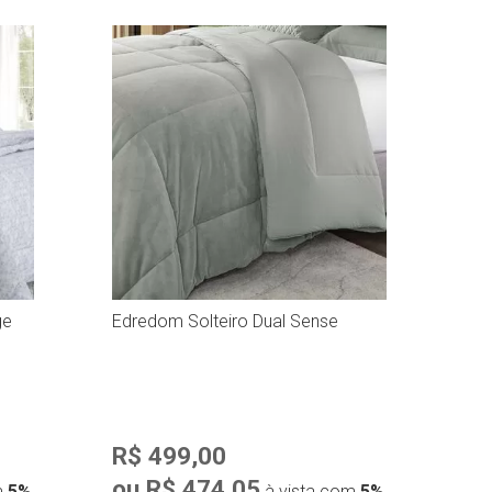
ge
Edredom Solteiro Dual Sense
Edr
R$ 499,00
R$
ou R$ 474,05
ou
m
5%
à vista com
5%