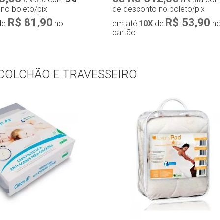
no boleto/pix
de desconto no boleto/pix
R$ 81,90
R$ 53,90
de
no
em até
10X
de
n
cartão
 COLCHÃO E TRAVESSEIRO
pra rápida
Compra rápida