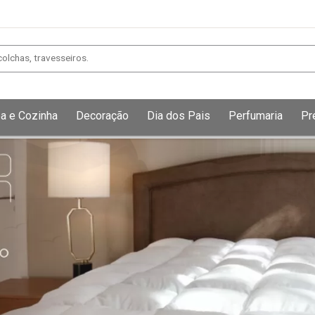
a e Cozinha
Decoração
Dia dos Pais
Perfumaria
Pr
Exibir todos
Fechar [×]