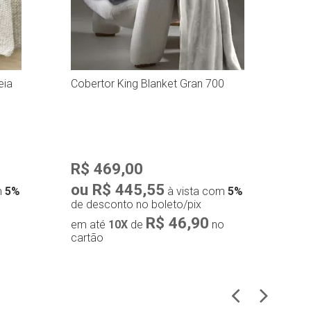
eia
Cobertor King Blanket Gran 700
Cob
NC 
R$ 469,00
R$
ou R$ 445,55
ou
m
5%
à vista com
5%
de desconto no boleto/pix
de 
R$ 46,90
em até
10X
de
no
em
cartão
car
Compra rápida