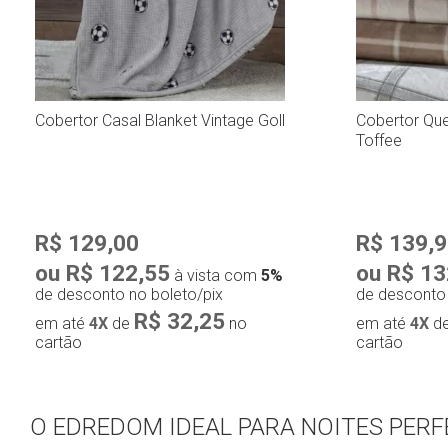
Cobertor Casal Blanket Vintage Goll
Cobertor Que
Toffee
R$ 129,00
R$ 139,
ou R$ 122,55
ou R$ 13
à vista com
5%
de desconto no boleto/pix
de desconto 
R$ 32,25
em até
4X
de
no
em até
4X
d
cartão
cartão
O EDREDOM IDEAL PARA NOITES PERF
Compra rápida
Com