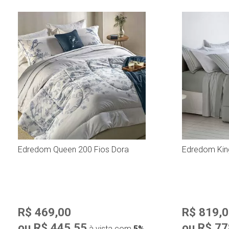
Edredom Queen 200 Fios Dora
Edredom Kin
R$ 469,00
R$ 819,
ou R$ 445,55
ou R$ 77
à vista com
5%