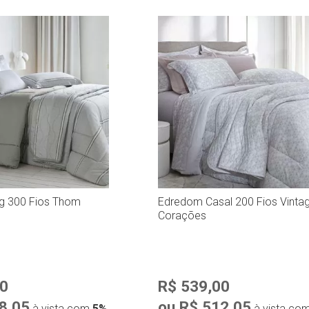
g 300 Fios Thom
Edredom Casal 200 Fios Vinta
Corações
00
R$ 539,00
8,05
ou R$ 512,05
à vista com
5%
à vista co