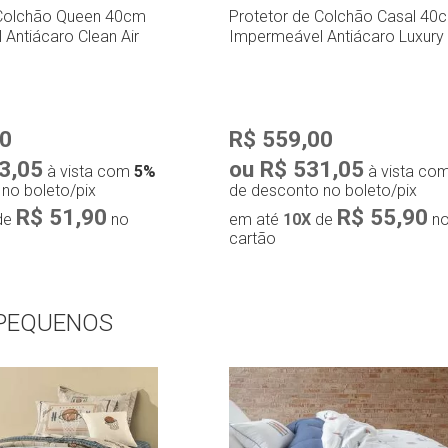
 Colchão Queen 40cm
Protetor de Colchão Casal 40
Antiácaro Clean Air
Impermeável Antiácaro Luxury
00
R$ 559,00
3,05
ou R$ 531,05
à vista com
5%
à vista co
no boleto/pix
de desconto no boleto/pix
R$ 51,90
R$ 55,90
de
no
em até
10X
de
n
cartão
 PEQUENOS
pra rápida
Compra rápida